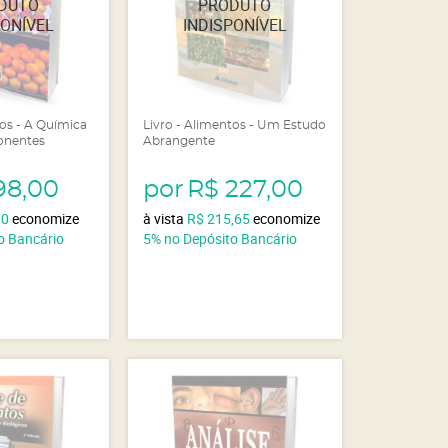
tos - A Química
Livro - Alimentos - Um Estudo
onentes
Abrangente
98,00
por
R$ 227,00
10
economize
à vista
R$ 215,65
economize
o Bancário
5%
no Depósito Bancário