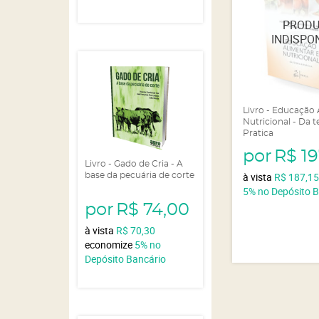
Livro - Educação 
Nutricional - Da t
Pratica
por
R$ 19
Livro - Gado de Cria - A
à vista
R$ 187,1
base da pecuária de corte
5%
no Depósito 
por
R$ 74,00
à vista
R$ 70,30
economize
5%
no
Depósito Bancário