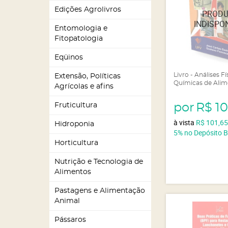
Edições Agrolivros
Entomologia e
Fitopatologia
Eqüinos
Livro - Análises Fí
Extensão, Políticas
Químicas de Alim
Agrícolas e afins
por
R$ 1
Fruticultura
à vista
R$ 101,6
Hidroponia
5%
no Depósito 
Horticultura
Nutrição e Tecnologia de
Alimentos
Pastagens e Alimentação
Animal
Pássaros