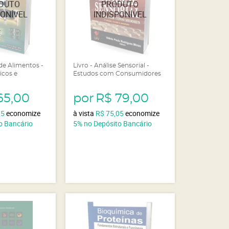
 de Alimentos -
Livro - Análise Sensorial -
cos e
Estudos com Consumidores
65,00
por
R$ 79,00
75
economize
à vista
R$ 75,05
economize
o Bancário
5%
no Depósito Bancário