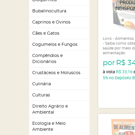
Bioquímica
Bubalinocultura
Caprinos e Ovinos
Cães e Gatos
Livro - Alimentos 
- Saiba como obt
Cogumelos e Fungos
saúde por meio d
alimentação
Compêndios e
por
R$ 3
Dicionários
à vista
R$ 33,16
Crustáceos e Moluscos
5%
no Depósito 
Culinária
Culturas
Direito Agrário e
Ambiental
Ecologia e Meio
Ambiente