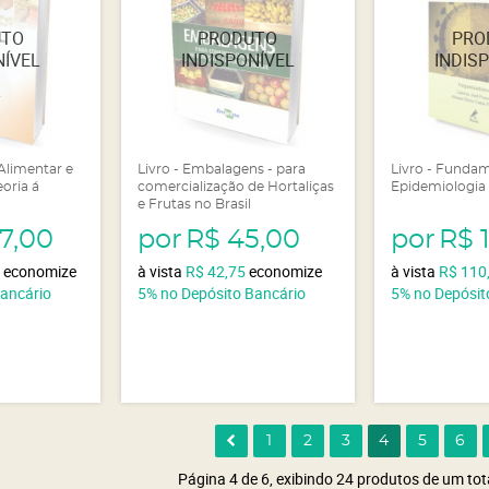
Alimentar e
Livro - Embalagens - para
Livro - Funda
eoria á
comercialização de Hortaliças
Epidemiologia
e Frutas no Brasil
7,00
por
R$ 45,00
por
R$ 
5
economize
à vista
R$ 42,75
economize
à vista
R$ 110
Bancário
5%
no Depósito Bancário
5%
no Depósit
1
2
3
4
5
6
Página 4 de 6, exibindo 24 produtos de um tot