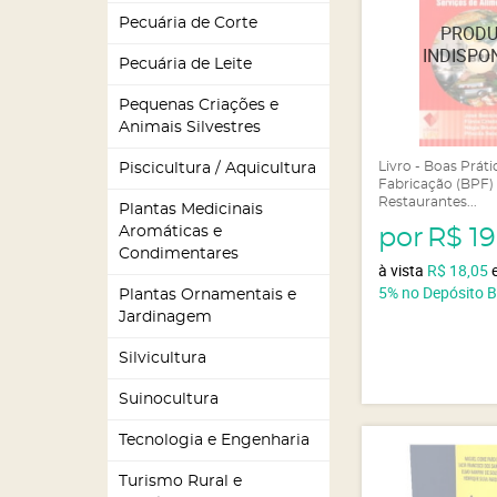
Pecuária de Corte
Pecuária de Leite
Pequenas Criações e
Animais Silvestres
Livro - Boas Práti
Piscicultura / Aquicultura
Fabricação (BPF)
Restaurantes...
Plantas Medicinais
Aromáticas e
por
R$ 19
Condimentares
à vista
R$ 18,05
5%
no Depósito 
Plantas Ornamentais e
Jardinagem
Silvicultura
Suinocultura
Tecnologia e Engenharia
Turismo Rural e