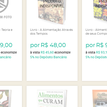
- Teoria e
Livro - A Alimentação Através
Livro - Alimen
dos Tempos
de seus Comp
49,00
por
R$ 48,00
por
R$ 
5
economize
à vista
R$ 45,60
economize
à vista
R$ 93,
Bancário
5%
no Depósito Bancário
5%
no Depósit