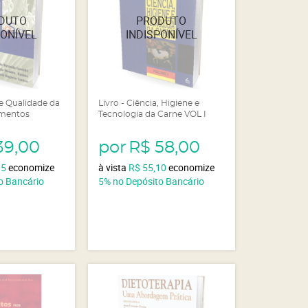
 e Qualidade da
Livro - Ciência, Higiene e
amentos
Tecnologia da Carne VOL I
39,00
por
R$ 58,00
05
economize
à vista
R$ 55,10
economize
o Bancário
5%
no Depósito Bancário