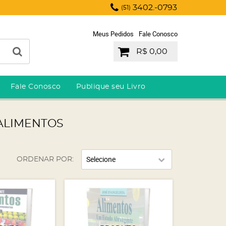
3402.-0793
(51)
Meus Pedidos
Fale Conosco
R$ 0,00
Fale Conosco
Publique seu Livro
ALIMENTOS
Selecione
ORDENAR POR