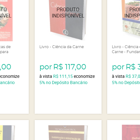
cas de
Livro - Ciência da Carne
Livro - Ciência
 para
Carne - Fund
,00
por
R$ 117,00
por
R$ 
economize
à vista
R$ 111,15
economize
à vista
R$ 37,
Bancário
5%
no Depósito Bancário
5%
no Depósit