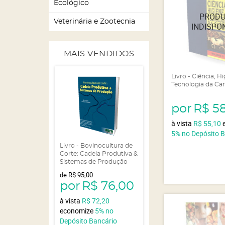
Ecológico
Veterinária e Zootecnia
MAIS VENDIDOS
Livro - Ciência, H
Tecnologia da Car
por
R$ 5
à vista
R$ 55,10
5%
no Depósito 
Livro - Bovinocultura de
Corte: Cadeia Produtiva &
Sistemas de Produção
de
R$ 95,00
por
R$ 76,00
à vista
R$ 72,20
economize
5%
no
Depósito Bancário