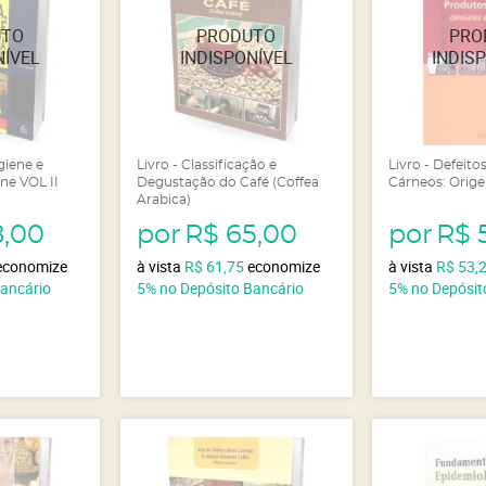
igiene e
Livro - Classificação e
Livro - Defeit
ne VOL II
Degustação do Café (Coffea
Cárneos: Orige
Arabica)
8,00
por
R$ 65,00
por
R$ 
economize
à vista
R$ 61,75
economize
à vista
R$ 53,
Bancário
5%
no Depósito Bancário
5%
no Depósit