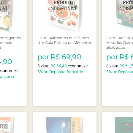
Inteligentes
Livro - Alimentos que Curam -
Livro - Análise
er mais
Um Guia Prático de Alimentos
Métodos Quími
a
Biológicos
por
R$ 69,90
por
R$ 
4,90
à vista
R$ 66,40
economize
à vista
R$ 61,
economize
5%
no Depósito Bancário
5%
no Depósit
Bancário