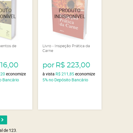
mentos de
Livro - Inspeção Prática da
Carne
116,00
por
R$ 223,00
,20
economize
à vista
R$ 211,85
economize
o Bancário
5%
no Depósito Bancário
al de 123.