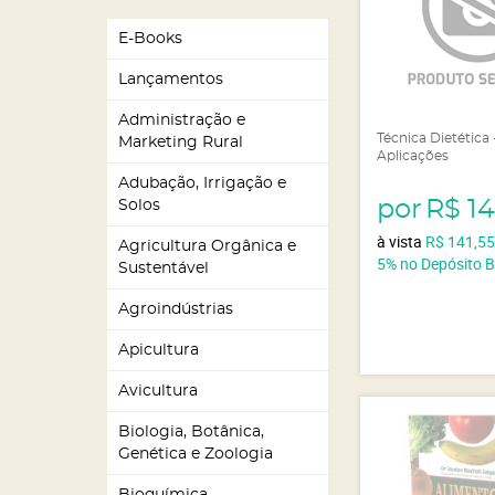
E-Books
Lançamentos
Administração e
Técnica Dietética 
Marketing Rural
Aplicações
Adubação, Irrigação e
por
R$ 1
Solos
à vista
R$ 141,5
Agricultura Orgânica e
5%
no Depósito 
Sustentável
Agroindústrias
Apicultura
Avicultura
Biologia, Botânica,
Genética e Zoologia