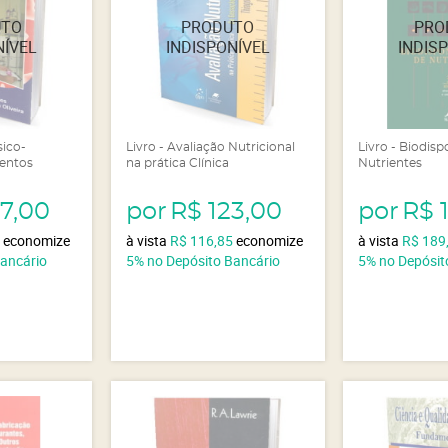
sico-
Livro - Avaliação Nutricional
Livro - Biodisp
entos
na prática Clínica
Nutrientes
07,00
por
R$ 123,00
por
R$ 
5
economize
à vista
R$ 116,85
economize
à vista
R$ 189
Bancário
5%
no Depósito Bancário
5%
no Depósit