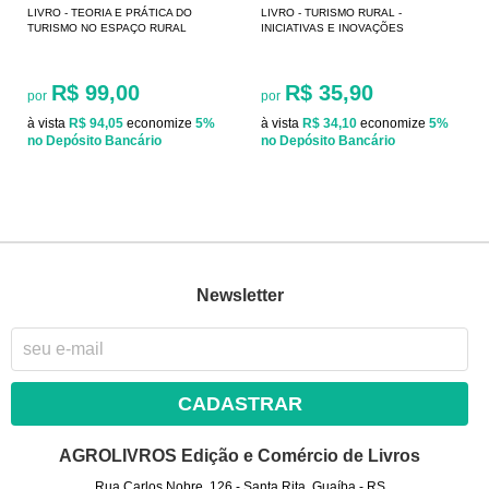
LIVRO - TEORIA E PRÁTICA DO
LIVRO - TURISMO RURAL -
TURISMO NO ESPAÇO RURAL
INICIATIVAS E INOVAÇÕES
R$ 99,00
R$ 35,90
por
por
à vista
R$ 94,05
economize
5%
à vista
R$ 34,10
economize
5%
no Depósito Bancário
no Depósito Bancário
Newsletter
CADASTRAR
AGROLIVROS Edição e Comércio de Livros
Rua Carlos Nobre, 126
-
Santa Rita, Guaíba
-
RS