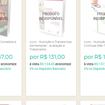
 Conceitos e
Livro - Nutrição e Transtornos
Livro - Nutriç
Alimentares - avaliação e
Crônicas Não-T
Tratamento
67,00
por
R$ 131,00
por
R$ 
5
economize
à vista
R$ 124,45
economize
à vista
R$ 157
Bancário
5%
no Depósito Bancário
5%
no Depósit