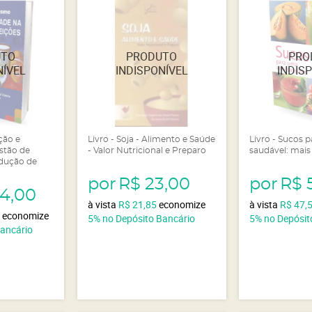
ição e
Livro - Soja - Alimento e Saúde
Livro - Sucos 
stão de
- Valor Nutricional e Preparo
saudável: mais
dução de
por
R$ 23,00
por
R$ 
64,00
à vista
R$ 21,85
economize
à vista
R$ 47,
0
economize
5%
no Depósito Bancário
5%
no Depósit
Bancário