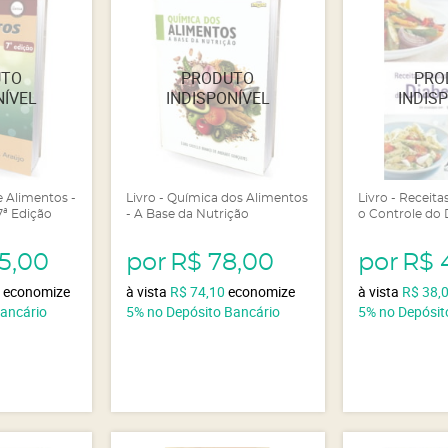
e Alimentos -
Livro - Química dos Alimentos
Livro - Receita
 7ª Edição
- A Base da Nutrição
o Controle do 
5,00
por
R$ 78,00
por
R$ 
5
economize
à vista
R$ 74,10
economize
à vista
R$ 38,
Bancário
5%
no Depósito Bancário
5%
no Depósit