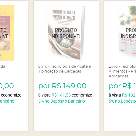
 da
Livro - Tecnologia de Abate e
Livro - Tecnolo
Tipificação de Carcaças
Alimentos - Pri
Aplicações
0,00
por
R$ 149,00
por
R$ 
0
economize
à vista
R$ 141,55
economize
à vista
R$ 132
Bancário
5%
no Depósito Bancário
5%
no Depósit