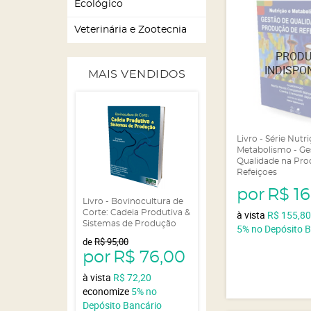
Ecológico
Veterinária e Zootecnia
MAIS VENDIDOS
Livro - Série Nutr
Metabolismo - Ge
Qualidade na Pro
Refeiçoes
por
R$ 1
Livro - Bovinocultura de
Corte: Cadeia Produtiva &
à vista
R$ 155,8
Sistemas de Produção
5%
no Depósito 
de
R$ 95,00
por
R$ 76,00
à vista
R$ 72,20
economize
5%
no
Depósito Bancário