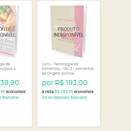
gia de
Livro - Tecnologia de
ncípios e
Alimentos - Vol. 2 - Alimentos
de Origem Animal
139,90
por
R$ 193,00
,90
economize
à vista
R$ 183,35
economize
o Bancário
5%
no Depósito Bancário