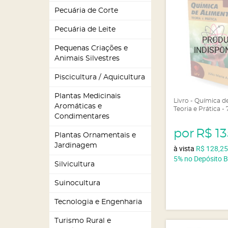
Pecuária de Corte
Pecuária de Leite
Pequenas Criações e
Animais Silvestres
Piscicultura / Aquicultura
Plantas Medicinais
Livro - Química d
Aromáticas e
Teoria e Prática -
Condimentares
por
R$ 13
Plantas Ornamentais e
Jardinagem
à vista
R$ 128,2
5%
no Depósito 
Silvicultura
Suinocultura
Tecnologia e Engenharia
Turismo Rural e