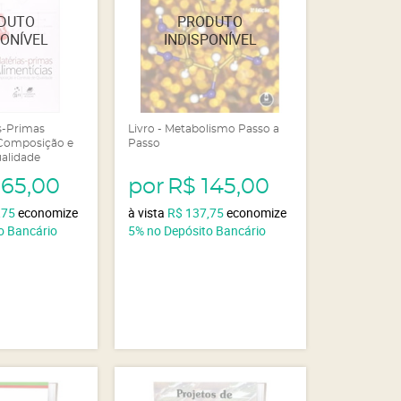
as-Primas
Livro - Metabolismo Passo a
 Composição e
Passo
ualidade
165,00
por
R$ 145,00
,75
economize
à vista
R$ 137,75
economize
o Bancário
5%
no Depósito Bancário