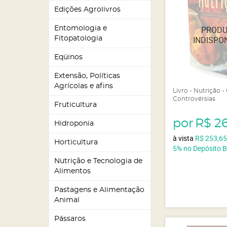
Edições Agrolivros
Entomologia e
Fitopatologia
Eqüinos
Extensão, Políticas
Agrícolas e afins
Livro - Nutrição -
Controvérsias
Fruticultura
por
R$ 2
Hidroponia
à vista
R$ 253,6
Horticultura
5%
no Depósito 
Nutrição e Tecnologia de
Alimentos
Pastagens e Alimentação
Animal
Pássaros