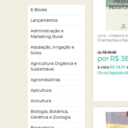
E-Books
Lançamentos
Administração e
Livro - Intestino 
Marketing Rural
Orientações e Rec
Adubação, Irrigação e
de
R$ 49,00
Solos
por
R$ 36
Agricultura Orgânica e
à vista
R$ 34,91
Sustentável
5%
no Depósito 
Agroindústrias
Apicultura
Avicultura
Biologia, Botânica,
Genética e Zoologia