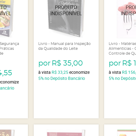
e Segurança
Livro - Manual para Inspeção
Livro - Matéri
Práticas
da Qualidade do Leite
Alimentícias -
de
Controle de Q
por
R$ 35,00
por
R$ 
à vista
R$ 33,25
economize
à vista
R$ 156
4,55
5%
no Depósito Bancário
5%
no Depósit
economize
Bancário