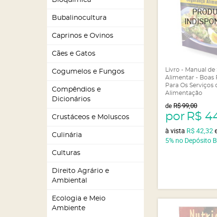
Bioquímica
Bubalinocultura
Caprinos e Ovinos
Cães e Gatos
Livro - Manual d
Cogumelos e Fungos
Alimentar - Boas 
Para Os Serviços 
Compêndios e
Alimentação
Dicionários
de
R$ 99,00
por
R$ 4
Crustáceos e Moluscos
à vista
R$ 42,32
Culinária
5%
no Depósito 
Culturas
Direito Agrário e
Ambiental
Ecologia e Meio
Ambiente