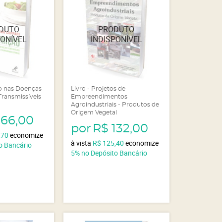
ão nas Doenças
Livro - Projetos de
ransmissíveis
Empreendimentos
Agroindustriais - Produtos de
Origem Vegetal
166,00
por
R$ 132,00
,70
economize
à vista
R$ 125,40
economize
o Bancário
5%
no Depósito Bancário