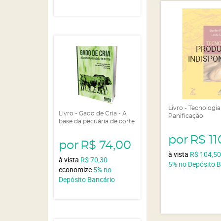
Livro - Tecnologia
Livro - Gado de Cria - A
Panificação
base da pecuária de corte
por
R$ 11
por
R$ 74,00
à vista
R$ 104,5
à vista
R$ 70,30
5%
no Depósito 
economize
5%
no
Depósito Bancário