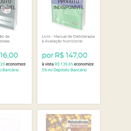
ção de
Livro - Manual de Dietoterapia
ebidas
& Avaliação Nutricional
116,00
por
R$ 147,00
,20
economize
à vista
R$ 139,65
economize
o Bancário
5%
no Depósito Bancário