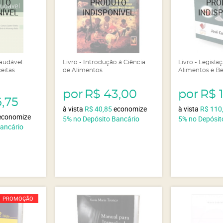
Saudável:
Livro - Introdução á Ciência
Livro - Legisla
eitas
de Alimentos
Alimentos e B
por
R$ 43,00
por
R$ 
,75
à vista
R$ 40,85
economize
à vista
R$ 110
economize
5%
no Depósito Bancário
5%
no Depósit
Bancário
PROMOÇÃO