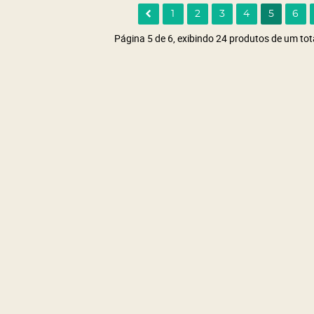
1
2
3
4
5
6
Página 5 de 6, exibindo 24 produtos de um tot