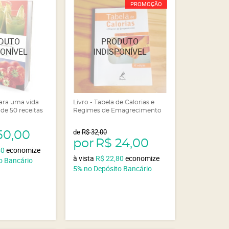
PROMOÇÃO
para uma vida
Livro - Tabela de Calorias e
 de 50 receitas
Regimes de Emagrecimento
de
R$ 32,00
50,00
por
R$ 24,00
50
economize
à vista
R$ 22,80
economize
o Bancário
5%
no Depósito Bancário