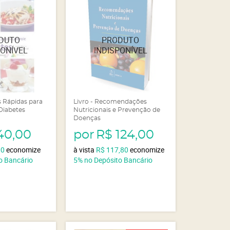
s Rápidas para
Livro - Recomendações
Diabetes
Nutricionais e Prevenção de
Doenças
40,00
por
R$ 124,00
00
economize
à vista
R$ 117,80
economize
o Bancário
5%
no Depósito Bancário