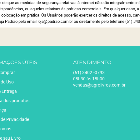
 de que as medidas de segurança relativas à internet não são integralmente infal
jurisprudências, ou aquelas relativas às práticas comerciais. Em qualquer caso, a
colocação em prática. Os Usuários poderão exercer os direitos de acesso, can
oja Padrão pelo email loja@padrao.com.br ou diretamente pelo telefone (51) 34
MAÇÕES ÚTEIS
ATENDIMENTO
omprar
(51)
3402.-0793
08h30 às 18h00
 de Uso
vendas@agrolivros.com.br
e Entrega
a dos produtos
nça
a de Privacidade
Somos
e seu Livro