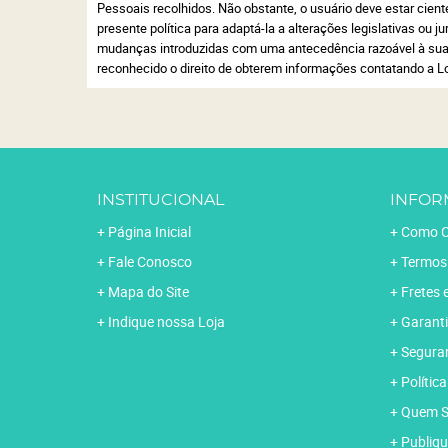
Pessoais recolhidos. Não obstante, o usuário deve estar ciente
presente política para adaptá-la a alterações legislativas ou 
mudanças introduzidas com uma antecedência razoável à sua 
reconhecido o direito de obterem informações contatando a L
INSTITUCIONAL
INFOR
Página Inicial
Como C
Fale Conosco
Termos
Mapa do Site
Fretes 
Indique nossa Loja
Garanti
Segura
Polític
Quem 
Publiqu