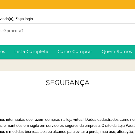
vindo(a),
Faça login
ros
Lista Completa
Como Comprar
Quem Somos
SEGURANÇA
 aos internautas que fazem compras na loja virtual. Dados cadastrados como no
, e mantidos em sigilo em servidores seguros da empresa. O site da Loja Padr
os e medidas técnicas ao seu alcance para evitar a perda, mau uso, alteração