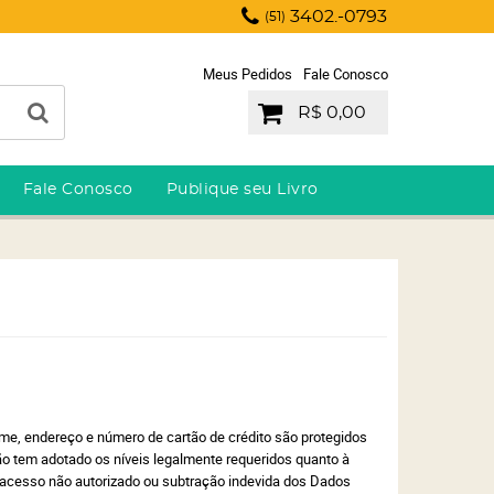
3402.-0793
(51)
Meus Pedidos
Fale Conosco
R$ 0,00
Fale Conosco
Publique seu Livro
me, endereço e número de cartão de crédito são protegidos
ão tem adotado os níveis legalmente requeridos quanto à
, acesso não autorizado ou subtração indevida dos Dados