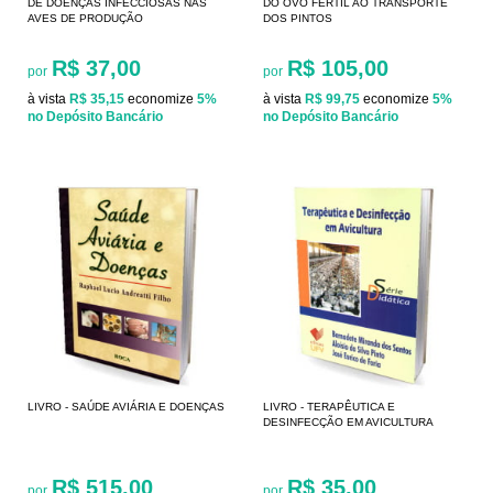
DE DOENÇAS INFECCIOSAS NAS
DO OVO FERTIL AO TRANSPORTE
AVES DE PRODUÇÃO
DOS PINTOS
R$ 37,00
R$ 105,00
por
por
à vista
R$ 35,15
economize
5%
à vista
R$ 99,75
economize
5%
no Depósito Bancário
no Depósito Bancário
LIVRO - SAÚDE AVIÁRIA E DOENÇAS
LIVRO - TERAPÊUTICA E
DESINFECÇÃO EM AVICULTURA
R$ 515,00
R$ 35,00
por
por