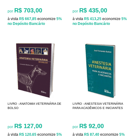
R$ 703,00
R$ 435,00
por
por
à vista
R$ 667,85
economize
5%
à vista
R$ 413,25
economize
5%
no Depósito Bancário
no Depósito Bancário
LIVRO - ANATOMIA VETERINÁRIA DE
LIVRO - ANESTESIA VETERINÁRIA
BOLSO
PARA ACADÊMICOS E INICIANTES
R$ 127,00
R$ 92,00
por
por
à vista
R$ 120,65
economize
5%
à vista
R$ 87,40
economize
5%