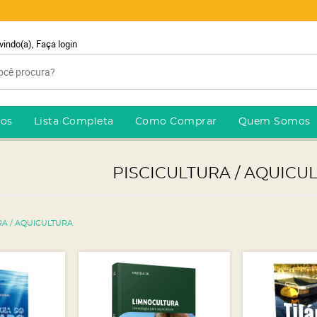
vindo(a),
Faça login
ros
Lista Completa
Como Comprar
Quem Somos
PISCICULTURA / AQUICU
RA / AQUICULTURA