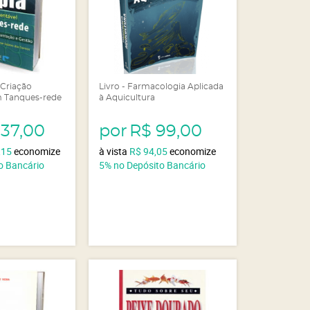
- Criação
Livro - Farmacologia Aplicada
m Tanques-rede
à Aquicultura
137,00
por
R$ 99,00
,15
economize
à vista
R$ 94,05
economize
o Bancário
5%
no Depósito Bancário