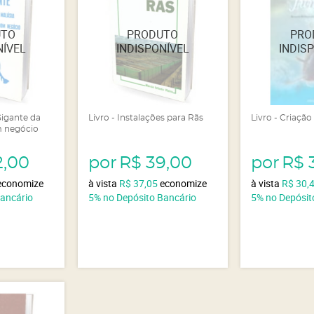
Gigante da
Livro - Instalações para Rãs
Livro - Criação
m negócio
2,00
por
R$ 39,00
por
R$ 
economize
à vista
R$ 37,05
economize
à vista
R$ 30,
Bancário
5%
no Depósito Bancário
5%
no Depósit