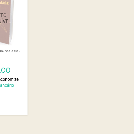
da-malásia -
,00
economize
Bancário