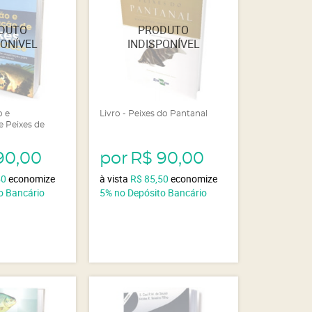
o e
Livro - Peixes do Pantanal
e Peixes de
90,00
por
R$ 90,00
50
economize
à vista
R$ 85,50
economize
o Bancário
5%
no Depósito Bancário