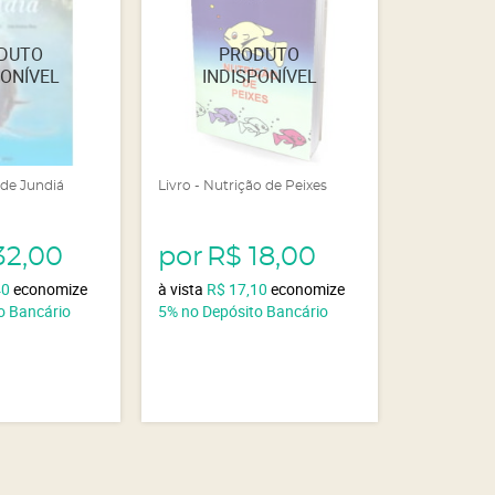
 de Jundiá
Livro - Nutrição de Peixes
32,00
por
R$ 18,00
40
economize
à vista
R$ 17,10
economize
o Bancário
5%
no Depósito Bancário