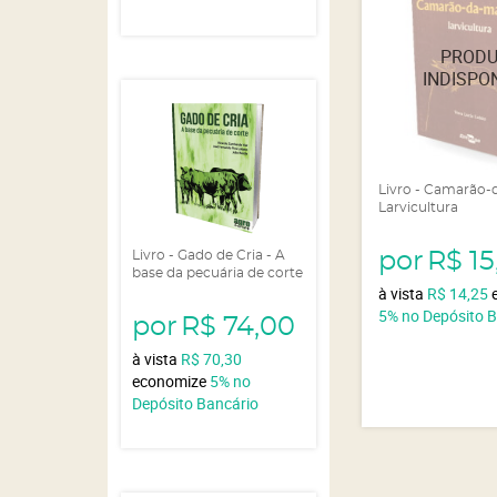
Livro - Camarão-
Larvicultura
Livro - Gado de Cria - A
por
R$ 15
base da pecuária de corte
à vista
R$ 14,25
5%
no Depósito 
por
R$ 74,00
à vista
R$ 70,30
economize
5%
no
Depósito Bancário