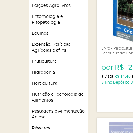
Edições Agrolivros
Entomologia e
Fitopatologia
Eqüinos
Extensão, Políticas
Livro - Piscicultu
Agrícolas e afins
Tanque-rede: Col
Fruticultura
por
R$ 12
Hidroponia
à vista
R$ 11,40
5%
no Depósito 
Horticultura
Nutrição e Tecnologia de
Alimentos
Pastagens e Alimentação
Animal
Pássaros