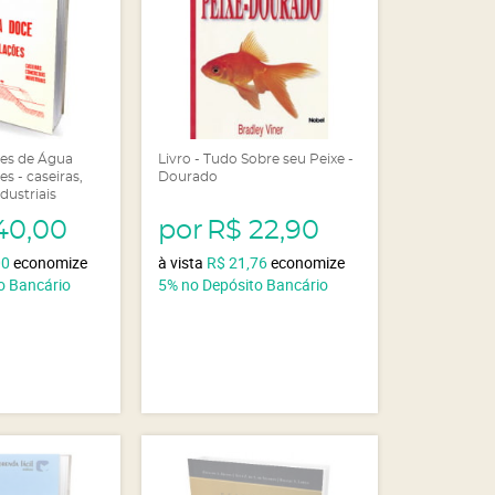
ões de Água
Livro - Tudo Sobre seu Peixe -
s - caseiras,
Dourado
dustriais
40,00
por
R$ 22,90
00
economize
à vista
R$ 21,76
economize
o Bancário
5%
no Depósito Bancário