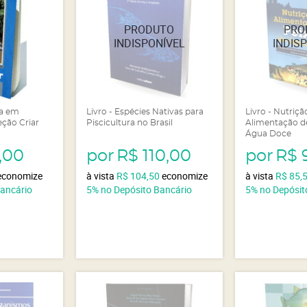
ra em
Livro - Espécies Nativas para
Livro - Nutriçã
eção Criar
Piscicultura no Brasil
Alimentação d
Água Doce
,00
por
R$ 110,00
por
R$ 
economize
à vista
R$ 104,50
economize
à vista
R$ 85,
Bancário
5%
no Depósito Bancário
5%
no Depósit