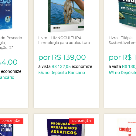
a do Pescado
Livro - LIMNOCULTURA -
Livro - Tilápia 
gia,
Limnologia para aquicultura
Sustentável e
ação, 2ª
por
R$ 139,00
por
R$ 
44,00
à vista
R$ 132,05
economize
à vista
R$ 130
0
economize
5%
no Depósito Bancário
5%
no Depósit
Bancário
PROMOÇÃO
PROMOÇÃO