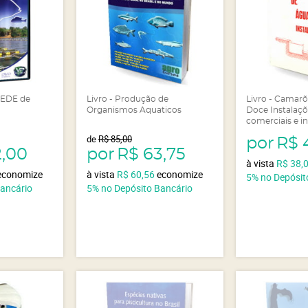
EDE de
Livro - Produção de
Livro - Camar
Organismos Aquaticos
Doce Instalaçõe
comerciais e in
de
R$ 85,00
por
R$ 
2,00
por
R$ 63,75
à vista
R$ 38,
economize
à vista
R$ 60,56
economize
5%
no Depósit
Bancário
5%
no Depósito Bancário