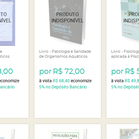
de
Livro - Patologia e Sanidade
Livro - Fisiolog
ticos
de Organismos Aquáticos
aplicada à Pisc
8,00
por
R$ 72,00
por
R$ 
economize
à vista
R$ 68,40
economize
à vista
R$ 49,
Bancário
5%
no Depósito Bancário
5%
no Depósit