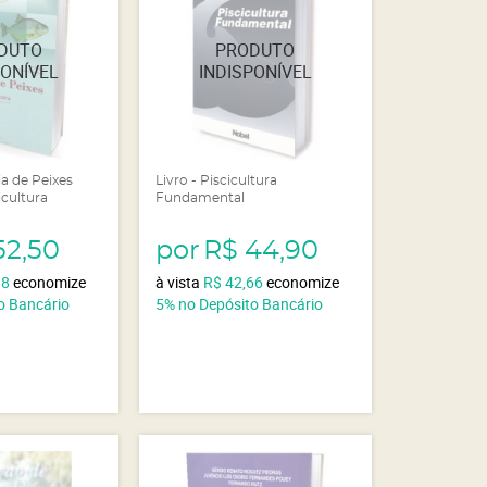
ia de Peixes
Livro - Piscicultura
icultura
Fundamental
52,50
por
R$ 44,90
88
economize
à vista
R$ 42,66
economize
o Bancário
5%
no Depósito Bancário