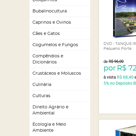
Bioquímica
Bubalinocultura
Caprinos e Ovinos
Cães e Gatos
DVD - TANQUE-R
Cogumelos e Fungos
Pequeno Porte
Compêndios e
de
R$ 96,00
Dicionários
por
R$ 7
Crustáceos e Moluscos
à vista
R$ 68,40
5%
no Depósito 
Culinária
Culturas
Direito Agrário e
Ambiental
Ecologia e Meio
Ambiente