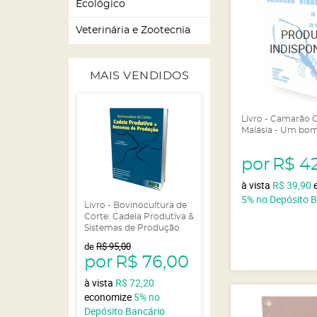
Ecológico
Veterinária e Zootecnia
MAIS VENDIDOS
Livro - Camarão 
Malásia - Um bo
por
R$ 4
à vista
R$ 39,90
5%
no Depósito 
Livro - Bovinocultura de
Corte: Cadeia Produtiva &
Sistemas de Produção
de
R$ 95,00
por
R$ 76,00
à vista
R$ 72,20
economize
5%
no
Depósito Bancário