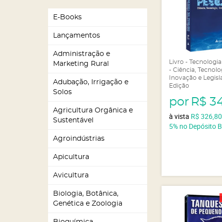
E-Books
Lançamentos
Administração e
Livro - Tecnologi
Marketing Rural
- Ciência, Tecnolo
Inovação e Legisl
Adubação, Irrigação e
Edição
Solos
por
R$ 3
Agricultura Orgânica e
à vista
R$ 326,8
Sustentável
5%
no Depósito 
Agroindústrias
Apicultura
Avicultura
Biologia, Botânica,
Genética e Zoologia