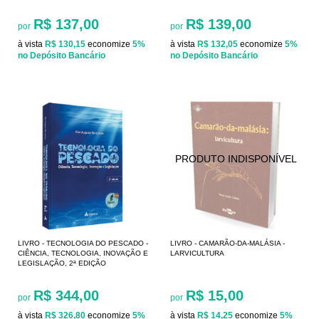
R$ 137,00
R$ 139,00
por
por
à vista
R$ 130,15
economize
5%
à vista
R$ 132,05
economize
5%
no Depósito Bancário
no Depósito Bancário
LIVRO - TECNOLOGIA DO PESCADO -
LIVRO - CAMARÃO-DA-MALÁSIA -
CIÊNCIA, TECNOLOGIA, INOVAÇÃO E
LARVICULTURA
LEGISLAÇÃO, 2ª EDIÇÃO
R$ 344,00
R$ 15,00
por
por
à vista
R$ 326,80
economize
5%
à vista
R$ 14,25
economize
5%