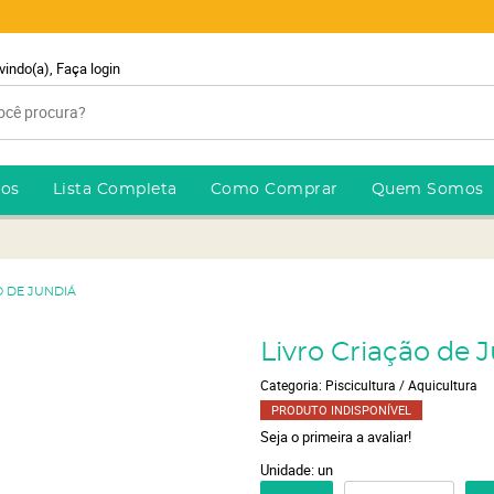
vindo(a),
Faça login
ros
Lista Completa
Como Comprar
Quem Somos
O DE JUNDIÁ
Livro Criação de 
Categoria:
Piscicultura / Aquicultura
PRODUTO INDISPONÍVEL
Seja o primeira a avaliar!
Unidade: un