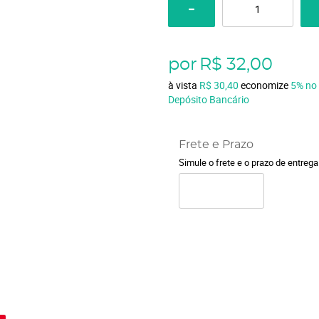
por
R$ 32,00
à vista
R$ 30,40
economize
5%
no
Depósito Bancário
Frete e Prazo
Simule o frete e o prazo de entreg
o