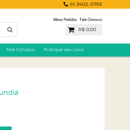
3402.-0793
(51)
Meus Pedidos
Fale Conosco
R$ 0,00
Fale Conosco
Publique seu Livro
Jundiá