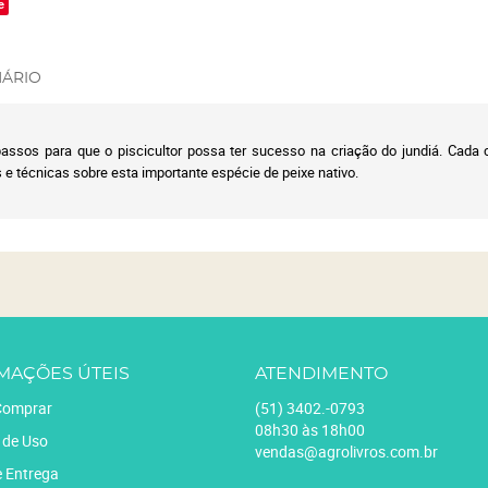
e
ÁRIO
passos para que o piscicultor possa ter sucesso na criação do jundiá. Cada c
s e técnicas sobre esta importante espécie de peixe nativo.
MAÇÕES ÚTEIS
ATENDIMENTO
omprar
(51)
3402.-0793
08h30 às 18h00
 de Uso
vendas@agrolivros.com.br
e Entrega