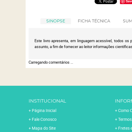
Sav
SINOPSE
FICHA TÉCNICA
SUM
Este livro apresenta, em linguagem acessível, todos os 
assunto, a fim de fornecer ao leitor informações científica
Carregando comentários ...
INSTITUCIONAL
INFOR
Página Inicial
Como C
Fale Conosco
Termos
Mapa do Site
Fretes 