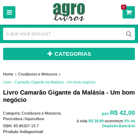
0
CATEGORIAS
Home
Crustáceos e Moluscos
Livro - Camarão Gigante da Malásia - Um bom negócio
Livro Camarão Gigante da Malásia - Um bom
negócio
R$ 42,00
por
Categoria:
Crustáceos e Moluscos
,
Piscicultura / Aquicultura
à vista
R$ 39,90
economize
5%
no
ISBN:
85-86307-15-7
Depósito Bancário
Produto Indisponível