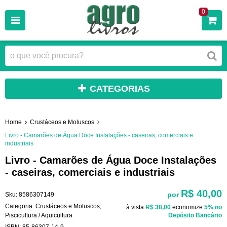
0
CATEGORIAS
Home
Crustáceos e Moluscos
Livro - Camarões de Água Doce Instalações - caseiras, comerciais e
industriais
Livro - Camarões de Água Doce Instalações
- caseiras, comerciais e industriais
R$ 40,00
por
Sku:
8586307149
Categoria:
Crustáceos e Moluscos
,
à vista
R$ 38,00
economize
5%
no
Piscicultura / Aquicultura
Depósito Bancário
ISBN:
85-86307-14-9