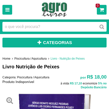
0
CATEGORIAS
Home
Piscicultura / Aquicultura
Livro - Nutrição de Peixes
Livro Nutrição de Peixes
R$ 18,00
por
Categoria:
Piscicultura / Aquicultura
Produto Indisponível
à vista
R$ 17,10
economize
5%
no
Depósito Bancário