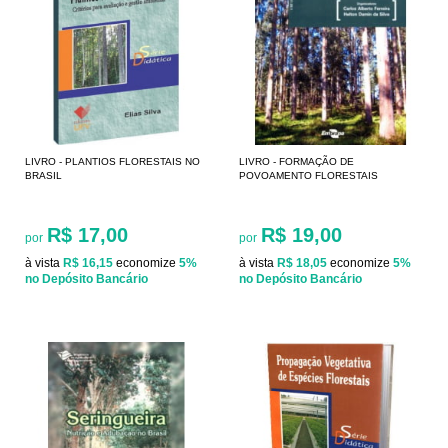
LIVRO - PLANTIOS FLORESTAIS NO
LIVRO - FORMAÇÃO DE
BRASIL
POVOAMENTO FLORESTAIS
R$ 17,00
R$ 19,00
por
por
à vista
R$ 16,15
economize
5%
à vista
R$ 18,05
economize
5%
no Depósito Bancário
no Depósito Bancário