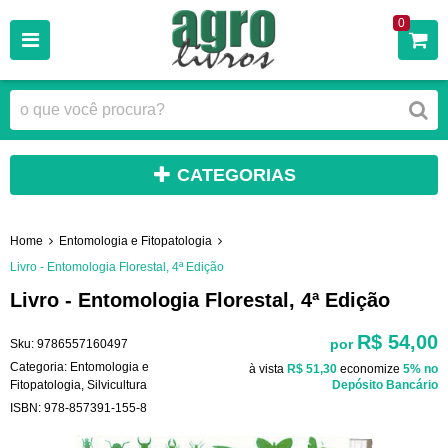
0
CATEGORIAS
Home
Entomologia e Fitopatologia
Livro - Entomologia Florestal, 4ª Edição
Livro - Entomologia Florestal, 4ª Edição
R$ 54,00
por
Sku:
9786557160497
Categoria:
Entomologia e
à vista
R$ 51,30
economize
5%
no
Fitopatologia
,
Silvicultura
Depósito Bancário
ISBN:
978-857391-155-8