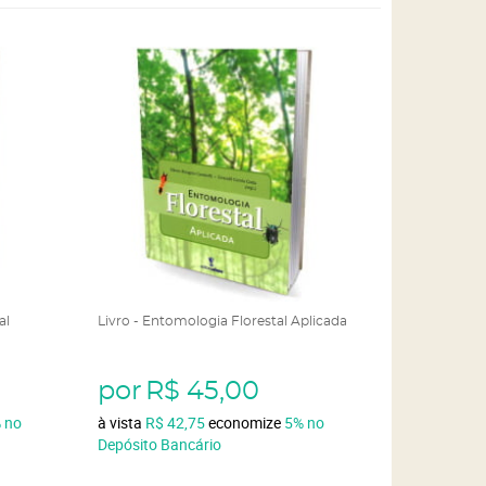
al
Livro - Entomologia Florestal Aplicada
por
R$ 45,00
%
no
à vista
R$ 42,75
economize
5%
no
Depósito Bancário