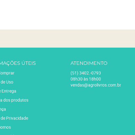
MAÇÕES ÚTEIS
ATENDIMENTO
omprar
(51)
3402.-0793
08h30 às 18h00
 de Uso
vendas@agrolivros.com.br
e Entrega
a dos produtos
nça
a de Privacidade
Somos