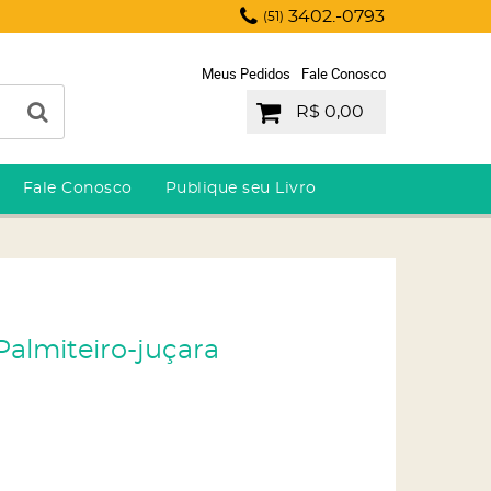
3402.-0793
(51)
Meus Pedidos
Fale Conosco
R$ 0,00
Fale Conosco
Publique seu Livro
 Palmiteiro-juçara