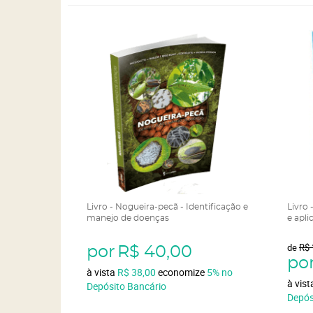
Livro - Nogueira-pecã - Identificação e
Livro 
manejo de doenças
e apli
de
R$ 
por
R$ 40,00
po
à vista
R$ 38,00
economize
5%
no
à vis
Depósito Bancário
Depós