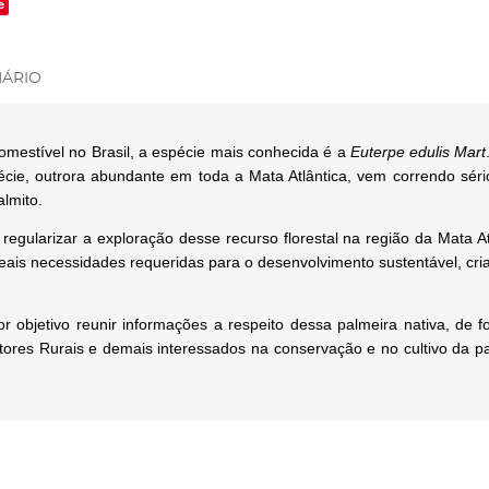
e
ÁRIO
omestível no Brasil, a espécie mais conhecida é a
Euterpe edulis Mart
cie, outrora abundante em toda a Mata Atlântica, vem correndo sério
almito.
regularizar a exploração desse recurso florestal na região da Mata A
reais necessidades requeridas para o desenvolvimento sustentável, c
r objetivo reunir informações a respeito dessa palmeira nativa, de 
utores Rurais e demais interessados na conservação e no cultivo da pa