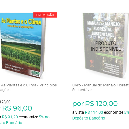
PROMOÇÃO
- As Plantas e o Clima - Princípios
Livro - Manual do Manejo Florest
cações
Sustentável
128,00
por
R$ 120,00
r
R$ 96,00
à vista
R$ 114,00
economize
5
ta
R$ 91,20
economize
5%
no
Depósito Bancário
ito Bancário