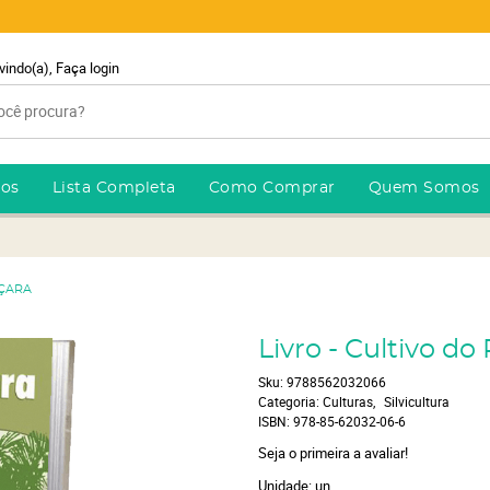
vindo(a),
Faça login
ros
Lista Completa
Como Comprar
Quem Somos
UÇARA
Livro - Cultivo do
Sku:
9788562032066
Categoria:
Culturas
Silvicultura
ISBN:
978-85-62032-06-6
Seja o primeira a avaliar!
Unidade: un