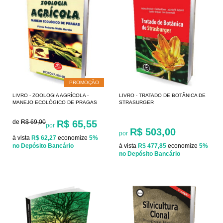
PROMOÇÃO
LIVRO - ZOOLOGIA AGRÍCOLA -
LIVRO - TRATADO DE BOTÂNICA DE
MANEJO ECOLÓGICO DE PRAGAS
STRASURGER
de
R$ 69,00
R$ 65,55
por
R$ 503,00
por
à vista
R$ 62,27
economize
5%
no Depósito Bancário
à vista
R$ 477,85
economize
5%
no Depósito Bancário