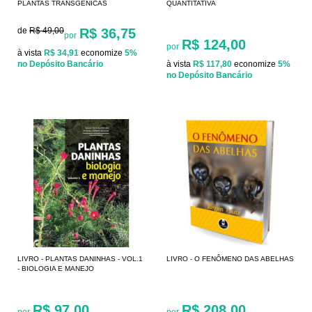
PLANTAS TRANSGÊNICAS
QUANTITATIVA
de
R$ 49,00
R$ 36,75
por
R$ 124,00
por
à vista
R$ 34,91
economize
5%
no Depósito Bancário
à vista
R$ 117,80
economize
5%
no Depósito Bancário
LIVRO - PLANTAS DANINHAS - VOL.1
LIVRO - O FENÔMENO DAS ABELHAS
- BIOLOGIA E MANEJO
R$ 97,00
R$ 208,00
por
por