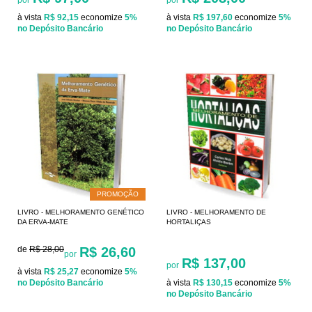
à vista
R$ 92,15
economize
5%
à vista
R$ 197,60
economize
5%
no Depósito Bancário
no Depósito Bancário
PROMOÇÃO
LIVRO - MELHORAMENTO GENÉTICO
LIVRO - MELHORAMENTO DE
DA ERVA-MATE
HORTALIÇAS
de
R$ 28,00
R$ 26,60
por
R$ 137,00
por
à vista
R$ 25,27
economize
5%
no Depósito Bancário
à vista
R$ 130,15
economize
5%
no Depósito Bancário