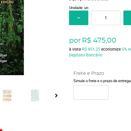
Unidade: un
por
R$ 475,00
à vista
R$ 451,25
economize
5%
n
Depósito Bancário
Frete e Prazo
Simule o frete e o prazo de entreg
o