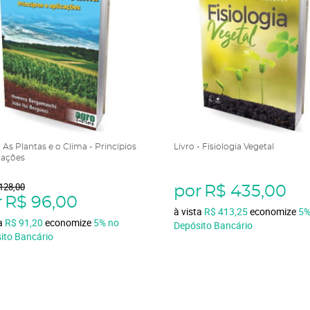
- As Plantas e o Clima - Princípios
Livro - Fisiologia Vegetal
cações
128,00
por
R$ 435,00
r
R$ 96,00
à vista
R$ 413,25
economize
5
ta
R$ 91,20
economize
5%
no
Depósito Bancário
ito Bancário