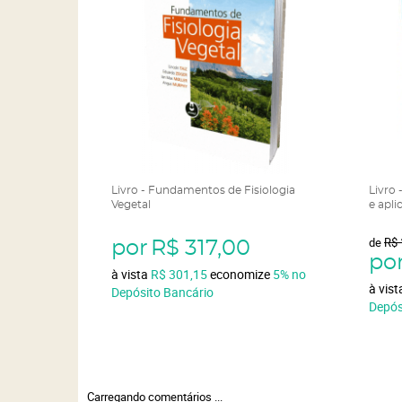
Livro - Fundamentos de Fisiologia
Livro 
Vegetal
e apli
de
R$ 
por
R$ 317,00
po
à vista
R$ 301,15
economize
5%
no
à vis
Depósito Bancário
Depós
Carregando comentários ...