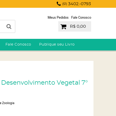
3402.-0793
(51)
Meus Pedidos
Fale Conosco
R$ 0,00
Fale Conosco
Publique seu Livro
 e Desenvolvimento Vegetal 7°
 e Zoologia