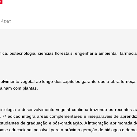
e
ÁRIO
ica, biotecnologia, ciências florestais, engenharia ambiental, farmáci
lvimento vegetal ao longo dos capítulos garante que a obra forneça
balham com plantas.
 Fisiologia e desenvolvimento vegetal continua trazendo os recentes
ta 7ª edição integra áreas complementares e inseparáveis de apren
tudantes de graduação e pós-graduação. A integração aprimorada d
base educacional possível para a próxima geração de biólogos e demai