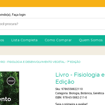
vindo(a),
Faça login
ros
Lista Completa
Como Comprar
Quem Somos
VRO - FISIOLOGIA E DESENVOLVIMENTO VEGETAL - 7ª EDIÇÃO
Livro - Fisiologia
Edição
Sku:
9786558822110
Categoria:
Biologia, Botânica, Genética
ISBN:
978-65-5882-211-0
Seja o primeira a avaliar!