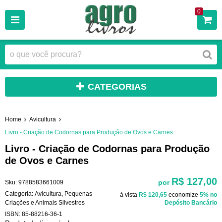
0
CATEGORIAS
Home
Avicultura
Livro - Criação de Codornas para Produção de Ovos e Carnes
Livro - Criação de Codornas para Produção
de Ovos e Carnes
R$ 127,00
por
Sku:
9788583661009
Categoria:
Avicultura
,
Pequenas
à vista
R$ 120,65
economize
5%
no
Criações e Animais Silvestres
Depósito Bancário
ISBN:
85-88216-36-1