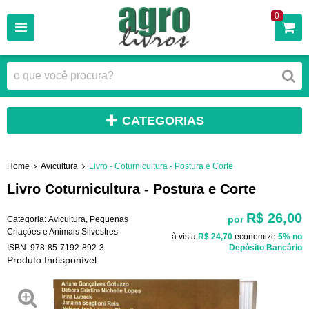
0
CATEGORIAS
Home
Avicultura
Livro - Coturnicultura - Postura e Corte
Livro Coturnicultura - Postura e Corte
R$ 26,00
por
Categoria:
Avicultura
,
Pequenas
Criações e Animais Silvestres
à vista
R$ 24,70
economize
5%
no
ISBN:
978-85-7192-892-3
Depósito Bancário
Produto Indisponível