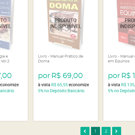
gia e
Livro - Manual Prático de
Livro - Manual
 Vol 2
Doma
em Equinos
7,00
por
R$ 69,00
por
R$ 
economize
à vista
R$ 65,55
economize
à vista
R$ 135
Bancário
5%
no Depósito Bancário
5%
no Depósit
1
2