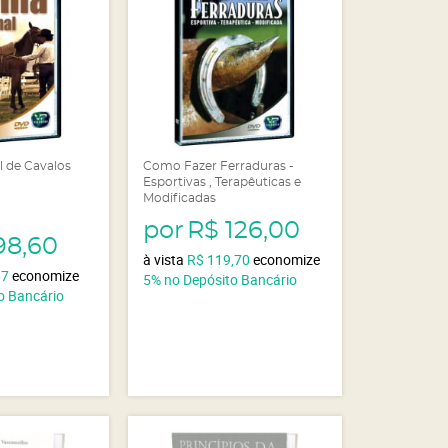
 de Cavalos
Como Fazer Ferraduras -
Esportivas , Terapêuticas e
Modificadas
por
R$ 126,00
98,60
à vista
R$ 119,70
economize
67
economize
5%
no Depósito Bancário
o Bancário