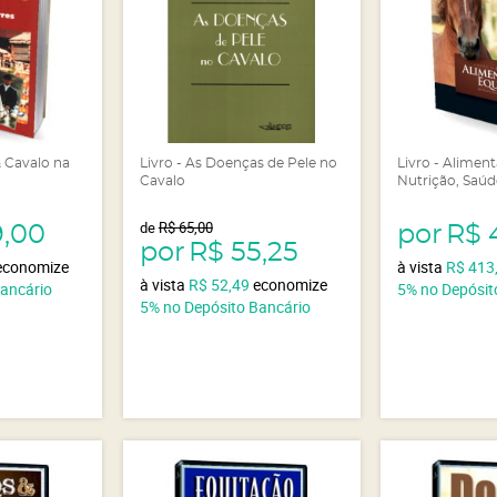
& Cavalo na
Livro - As Doenças de Pele no
Livro - Alimen
Cavalo
Nutrição, Saú
de
R$ 65,00
9,00
por
R$ 
por
R$ 55,25
economize
à vista
R$ 413
à vista
R$ 52,49
economize
Bancário
5%
no Depósit
5%
no Depósito Bancário