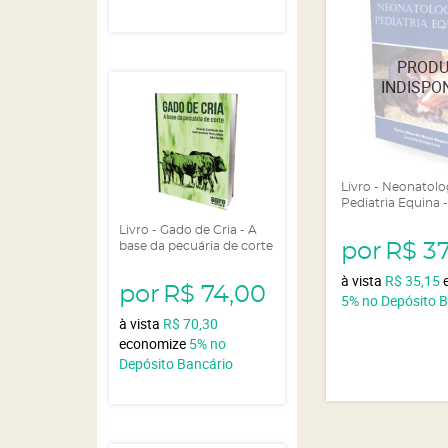
Livro - Neonatolo
Pediatria Equina -
Livro - Gado de Cria - A
base da pecuária de corte
por
R$ 3
à vista
R$ 35,15
por
R$ 74,00
5%
no Depósito 
à vista
R$ 70,30
economize
5%
no
Depósito Bancário