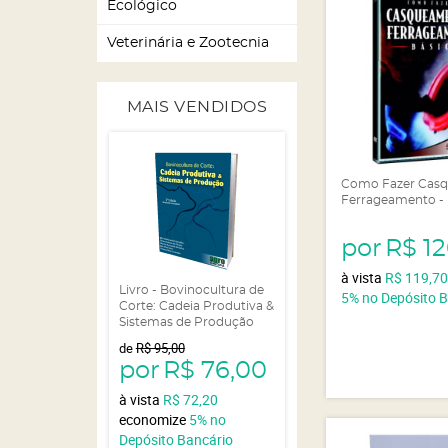
Ecológico
Veterinária e Zootecnia
MAIS VENDIDOS
Como Fazer Cas
Ferrageamento - 
por
R$ 1
à vista
R$ 119,7
Livro - Bovinocultura de
5%
no Depósito 
Corte: Cadeia Produtiva &
Sistemas de Produção
de
R$ 95,00
por
R$ 76,00
à vista
R$ 72,20
economize
5%
no
Depósito Bancário