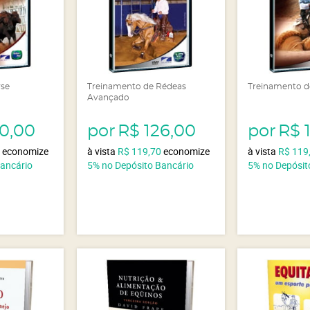
rse
Treinamento de Rédeas
Treinamento d
Avançado
20,00
por
R$ 126,00
por
R$ 
0
economize
à vista
R$ 119,70
economize
à vista
R$ 119
Bancário
5%
no Depósito Bancário
5%
no Depósit