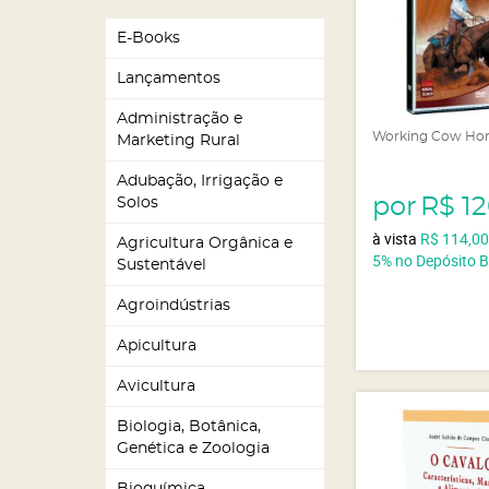
E-Books
Lançamentos
Administração e
Working Cow Ho
Marketing Rural
Adubação, Irrigação e
por
R$ 1
Solos
à vista
R$ 114,0
Agricultura Orgânica e
5%
no Depósito 
Sustentável
Agroindústrias
Apicultura
Avicultura
Biologia, Botânica,
Genética e Zoologia