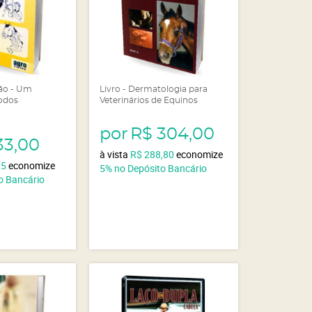
ção - Um
Livro - Dermatologia para
Todos
Veterinários de Equinos
por
R$ 304,00
33,00
à vista
R$ 288,80
economize
35
economize
5%
no Depósito Bancário
o Bancário