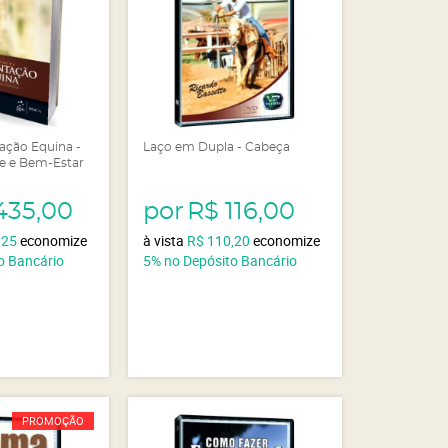
tação Equina -
Laço em Dupla - Cabeça
de e Bem-Estar
435,00
por
R$ 116,00
,25
economize
à vista
R$ 110,20
economize
o Bancário
5%
no Depósito Bancário
PROMOÇÃO