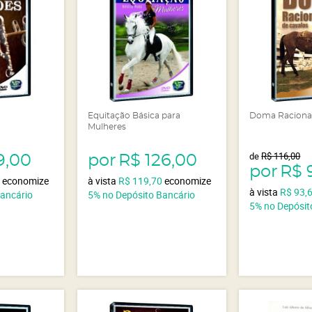
Equitação Básica para
Doma Racional
Mulheres
de
R$ 116,00
9,00
por
R$ 126,00
por
R$ 
5
economize
à vista
R$ 119,70
economize
à vista
R$ 93,
Bancário
5%
no Depósito Bancário
5%
no Depósit