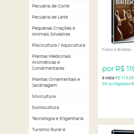
Pecuária de Corte
Pecuária de Leite
Pequenas Criações e
Animais Silvestres
Piscicultura / Aquicultura
Freios & Bridões
Plantas Medicinais
Aromáticas e
por
R$ 11
Condimentares
à vista
R$ 113,0
Plantas Ornamentais e
5%
no Depósito 
Jardinagem
Silvicultura
Suinocultura
Tecnologia e Engenharia
Turismo Rural e