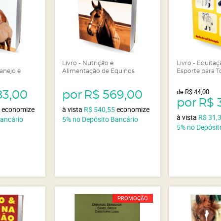
Livro - Nutrição e
Livro - Equita
Manejo e
Alimentação de Equinos
Esporte para 
de
R$ 44,00
83,00
por
R$ 569,00
por
R$ 
5
economize
à vista
R$ 540,55
economize
à vista
R$ 31,
Bancário
5%
no Depósito Bancário
5%
no Depósit
PROMOÇÃO