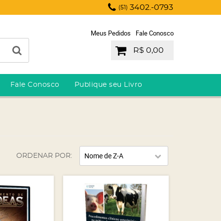
3402.-0793
(51)
Meus Pedidos
Fale Conosco
R$ 0,00
Fale Conosco
Publique seu Livro
Nome de Z-A
ORDENAR POR