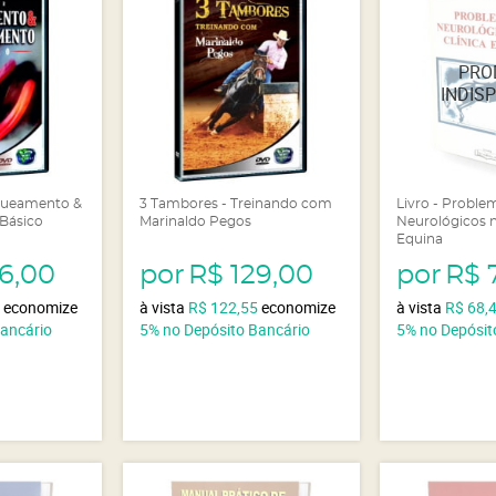
queamento &
3 Tambores - Treinando com
Livro - Proble
Básico
Marinaldo Pegos
Neurológicos n
Equina
26,00
por
R$ 129,00
por
R$ 
0
economize
à vista
R$ 122,55
economize
à vista
R$ 68,
Bancário
5%
no Depósito Bancário
5%
no Depósit