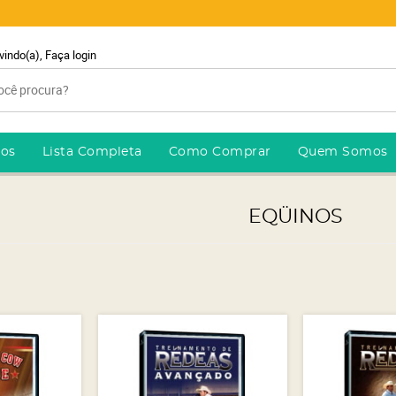
vindo(a),
Faça login
ros
Lista Completa
Como Comprar
Quem Somos
EQÜINOS