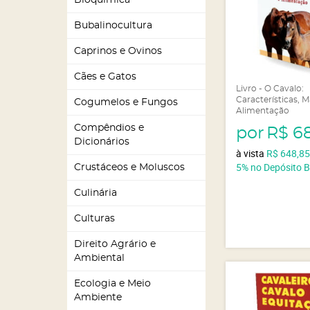
Bioquímica
Bubalinocultura
Caprinos e Ovinos
Cães e Gatos
Livro - O Cavalo:
Características, 
Cogumelos e Fungos
Alimentação
Compêndios e
por
R$ 6
Dicionários
à vista
R$ 648,8
5%
no Depósito 
Crustáceos e Moluscos
Culinária
Culturas
Direito Agrário e
Ambiental
Ecologia e Meio
Ambiente