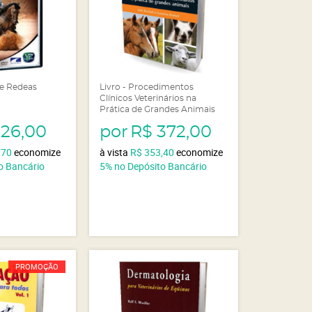
e Redeas
Livro - Procedimentos
Clínicos Veterinários na
Prática de Grandes Animais
126,00
por
R$ 372,00
,70
economize
à vista
R$ 353,40
economize
o Bancário
5%
no Depósito Bancário
PROMOÇÃO