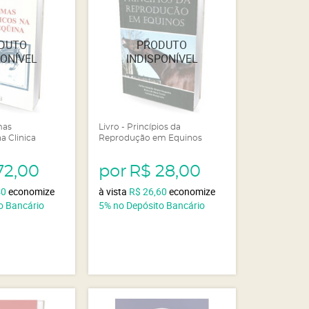
mas
Livro - Princípios da
a Clinica
Reprodução em Equinos
72,00
por
R$ 28,00
40
economize
à vista
R$ 26,60
economize
o Bancário
5%
no Depósito Bancário