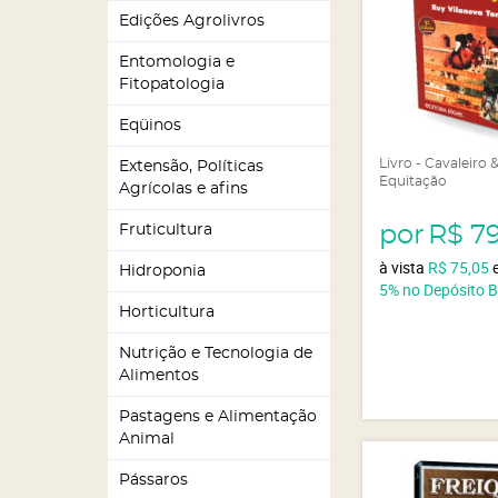
Edições Agrolivros
Entomologia e
Fitopatologia
Eqüinos
Livro - Cavaleiro 
Extensão, Políticas
Equitação
Agrícolas e afins
por
R$ 7
Fruticultura
à vista
R$ 75,05
Hidroponia
5%
no Depósito 
Horticultura
Nutrição e Tecnologia de
Alimentos
Pastagens e Alimentação
Animal
Pássaros