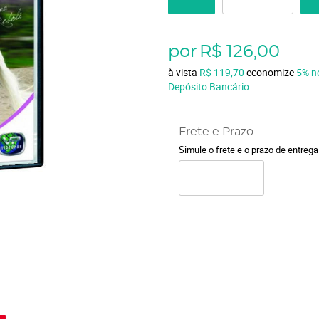
por
R$ 126,00
à vista
R$ 119,70
economize
5%
n
Depósito Bancário
Frete e Prazo
Simule o frete e o prazo de entreg
o