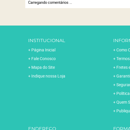
Carregando comentários ...
INSTITUCIONAL
INFOR
Página Inicial
Como C
Fale Conosco
Termos
Mapa do Site
Fretes 
Indique nossa Loja
Garanti
Segura
Polític
Quem 
Publiqu
ENDEREÇO
FORMA