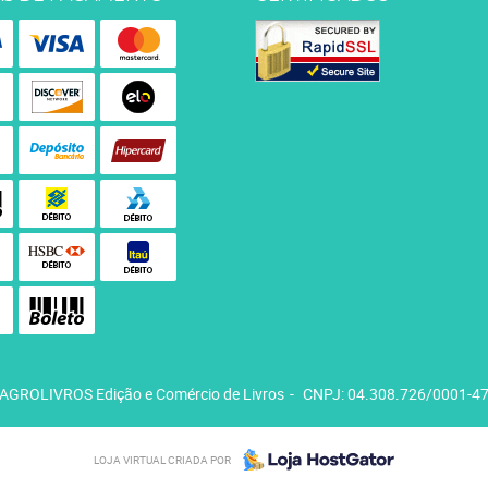
AGROLIVROS Edição e Comércio de Livros
CNPJ: 04.308.726/0001-4
LOJA VIRTUAL CRIADA POR