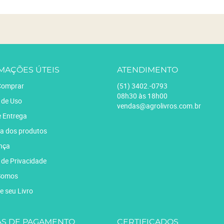
MAÇÕES ÚTEIS
ATENDIMENTO
omprar
(51)
3402.-0793
08h30 às 18h00
 de Uso
vendas@agrolivros.com.br
e Entrega
a dos produtos
nça
a de Privacidade
Somos
e seu Livro
S DE PAGAMENTO
CERTIFICADOS