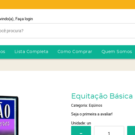
vindo(a),
Faça login
ros
Lista Completa
Como Comprar
Quem Somos
Equitação Básica
Categoria:
Eqüinos
Seja o primeira a avaliar!
Unidade: un