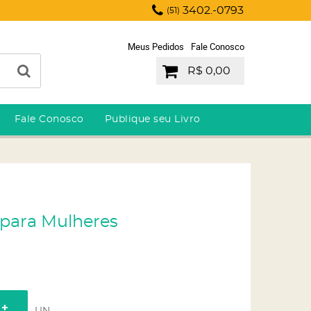
3402.-0793
(51)
Meus Pedidos
Fale Conosco
R$ 0,00
Fale Conosco
Publique seu Livro
 para Mulheres