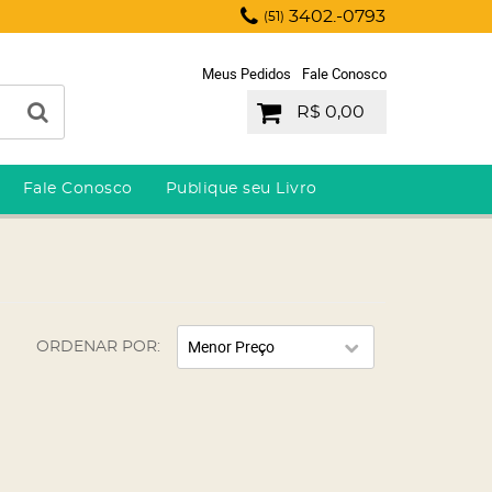
3402.-0793
(51)
Meus Pedidos
Fale Conosco
R$ 0,00
Fale Conosco
Publique seu Livro
Menor Preço
ORDENAR POR