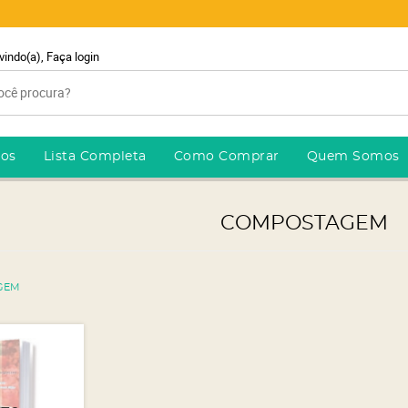
vindo(a),
Faça login
ros
Lista Completa
Como Comprar
Quem Somos
COMPOSTAGEM
GEM