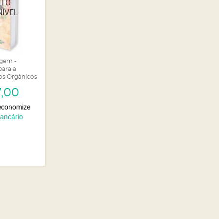
agem -
para a
os Orgânicos
7,00
economize
Bancário