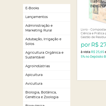
E-Books
Lançamentos
Administração e
Livro - Compost
Marketing Rural
Ciência e Prática 
Gestão de Resídu
Adubação, Irrigação e
por
R$ 2
Solos
à vista
R$ 25,65
Agricultura Orgânica e
5%
no Depósito 
Sustentável
Agroindústrias
Apicultura
Avicultura
Biologia, Botânica,
Genética e Zoologia