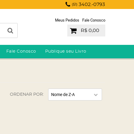
3402.-0793
(51)
Meus Pedidos
Fale Conosco
R$ 0,00
Fale Conosco
Publique seu Livro
Nome de Z-A
ORDENAR POR