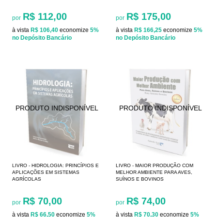
R$ 112,00
R$ 175,00
por
por
à vista
R$ 106,40
economize
5%
à vista
R$ 166,25
economize
5%
no Depósito Bancário
no Depósito Bancário
LIVRO - HIDROLOGIA: PRINCÍPIOS E
LIVRO - MAIOR PRODUÇÃO COM
APLICAÇÕES EM SISTEMAS
MELHOR AMBIENTE PARA AVES,
AGRÍCOLAS
SUÍNOS E BOVINOS
R$ 70,00
R$ 74,00
por
por
à vista
R$ 66,50
economize
5%
à vista
R$ 70,30
economize
5%