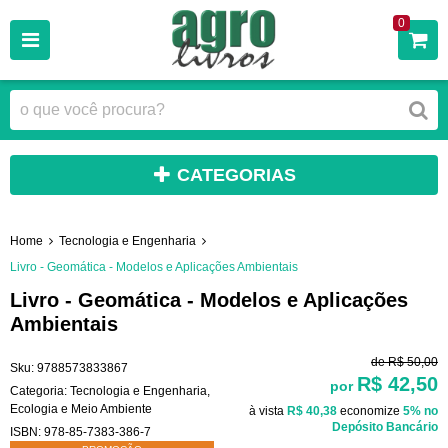
0
CATEGORIAS
Home
Tecnologia e Engenharia
Livro - Geomática - Modelos e Aplicações Ambientais
Livro - Geomática - Modelos e Aplicações
Ambientais
de
R$ 50,00
Sku:
9788573833867
R$ 42,50
por
Categoria:
Tecnologia e Engenharia
,
Ecologia e Meio Ambiente
à vista
R$ 40,38
economize
5%
no
Depósito Bancário
ISBN:
978-85-7383-386-7