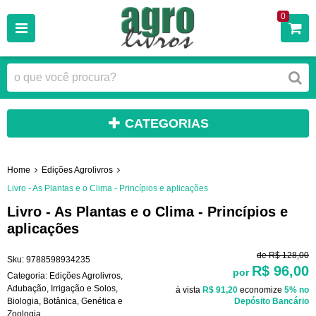
0
CATEGORIAS
Home
Edições Agrolivros
Livro - As Plantas e o Clima - Princípios e aplicações
Livro - As Plantas e o Clima - Princípios e
aplicações
de
R$ 128,00
Sku:
9788598934235
R$ 96,00
por
Categoria:
Edições Agrolivros
,
Adubação, Irrigação e Solos
,
à vista
R$ 91,20
economize
5%
no
Biologia, Botânica, Genética e
Depósito Bancário
Zoologia