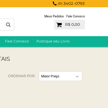
3402.-0793
(51)
Meus Pedidos
Fale Conosco
R$ 0,00
Fale Conosco
Publique seu Livro
AIS
Maior Preço
ORDENAR POR