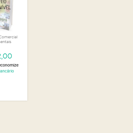
 Comercial
entais
2,00
economize
Bancário