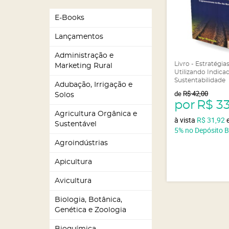
E-Books
Lançamentos
Administração e
Livro - Estratégi
Marketing Rural
Utilizando Indica
Sustentabilidade
Adubação, Irrigação e
de
R$ 42,00
Solos
por
R$ 3
Agricultura Orgânica e
à vista
R$ 31,92
Sustentável
5%
no Depósito 
Agroindústrias
Apicultura
Avicultura
Biologia, Botânica,
Genética e Zoologia