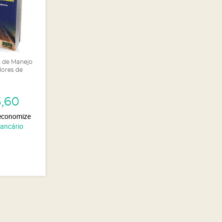
as de Manejo
dores de
3,60
economize
Bancário