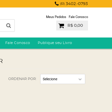
3402.-0793
(51)
Meus Pedidos
Fale Conosco
R$ 0,00
Fale Conosco
Publique seu Livro
R
Selecione
ORDENAR POR