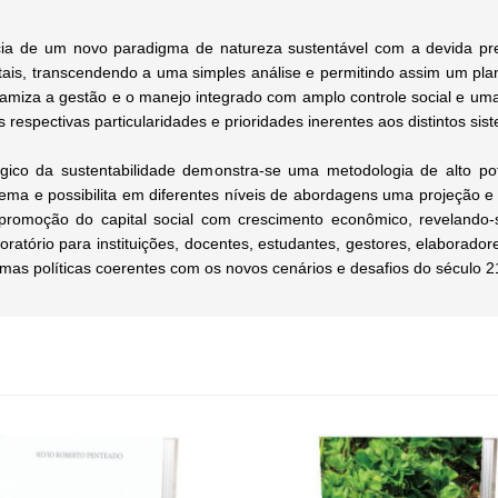
 de um novo paradigma de natureza sustentável com a devida prev
ntais, transcendendo a uma simples análise e permitindo assim um pl
dinamiza a gestão e o manejo integrado com amplo controle social e um
espectivas particularidades e prioridades inerentes aos distintos sis
ico da sustentabilidade demonstra-se uma metodologia de alto pot
ema e possibilita em diferentes níveis de abordagens uma projeção e s
promoção do capital social com crescimento econômico, revelando-
loratório para instituições, docentes, estudantes, gestores, elaborado
ormas políticas coerentes com os novos cenários e desafios do século 2