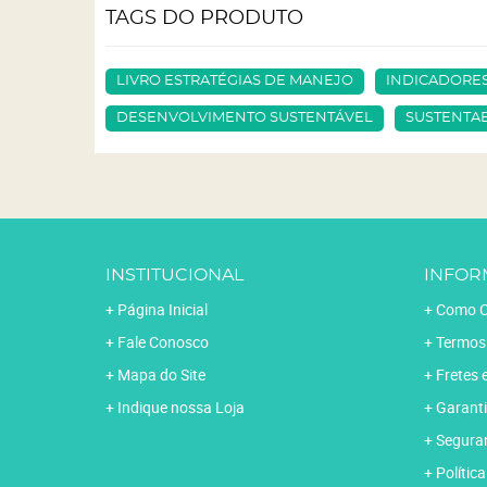
TAGS DO PRODUTO
LIVRO ESTRATÉGIAS DE MANEJO
INDICADORES
DESENVOLVIMENTO SUSTENTÁVEL
SUSTENTA
INSTITUCIONAL
INFOR
Página Inicial
Como C
Fale Conosco
Termos
Mapa do Site
Fretes 
Indique nossa Loja
Garanti
Segura
Polític