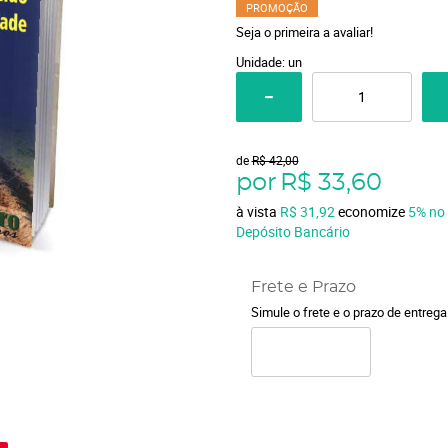
PROMOÇÃO
Seja o primeira a avaliar!
Unidade: un
de
R$ 42,00
por
R$ 33,60
à vista
R$ 31,92
economize
5%
no
Depósito Bancário
Frete e Prazo
Simule o frete e o prazo de entreg
o