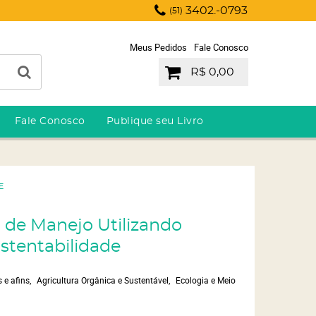
3402.-0793
(51)
Meus Pedidos
Fale Conosco
R$ 0,00
Fale Conosco
Publique seu Livro
E
s de Manejo Utilizando
stentabilidade
 e afins
Agricultura Orgânica e Sustentável
Ecologia e Meio