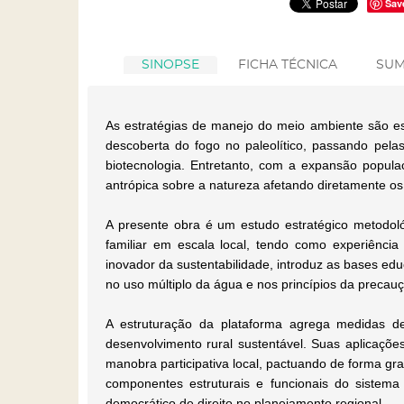
Sav
SINOPSE
FICHA TÉCNICA
SUM
As estratégias de manejo do meio ambiente são es
descoberta do fogo no paleolítico, passando pela
biotecnologia. Entretanto, com a expansão popula
antrópica sobre a natureza afetando diretamente o
A presente obra é um estudo estratégico metodológi
familiar em escala local, tendo como experiência
inovador da sustentabilidade, introduz as bases ed
no uso múltiplo da água e nos princípios da precau
A estruturação da plataforma agrega medidas de
desenvolvimento rural sustentável. Suas aplicaçõe
manobra participativa local, pactuando de forma g
componentes estruturais e funcionais do sistema
democrático de direito no planejamento regional.