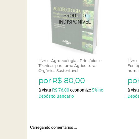
Livro - Agroecologia - Princípios e
Livro
Técnicas para uma Agricultura
Ecoló
Orgânica Sustentável
numa 
por
R$ 80,00
po
à vista
R$ 76,00
economize
5%
no
à vis
Depósito Bancário
Depós
Carregando comentários ...