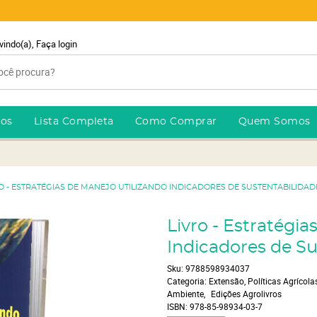
vindo(a),
Faça login
ros
Lista Completa
Como Comprar
Quem Somos
O - ESTRATÉGIAS DE MANEJO UTILIZANDO INDICADORES DE SUSTENTABILIDAD
Livro - Estratégia
Indicadores de Su
Sku:
9788598934037
Categoria:
Extensão, Políticas Agrícolas
Ambiente
Edições Agrolivros
ISBN:
978-85-98934-03-7