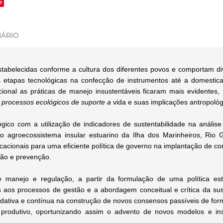
e
ÁRIO
tabelecidas conforme a cultura dos diferentes povos e comportam div
s etapas tecnológicas na confecção de instrumentos até a domestica
cional as práticas de manejo insustentáveis ficaram mais evidentes,
s
processos ecológicos de suporte a
vida e suas implicações antropoló
co com a utilização de indicadores de sustentabilidade na análise q
 o agroecossistema insular estuarino da Ilha dos Marinheiros, Rio
ucacionais para uma eficiente política de governo na implantação de c
ção e prevenção.
 manejo e regulação, a partir da formulação de uma política es
s aos processos de gestão e a abordagem conceitual e crítica da sust
radativa e contínua na construção de novos consensos passíveis de fo
 produtivo, oportunizando assim o advento de novos modelos e in