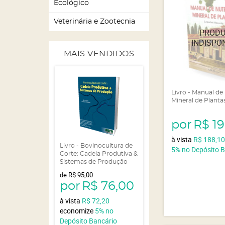
Ecológico
Veterinária e Zootecnia
MAIS VENDIDOS
Livro - Manual de
Mineral de Planta
por
R$ 1
à vista
R$ 188,1
Livro - Bovinocultura de
5%
no Depósito 
Corte: Cadeia Produtiva &
Sistemas de Produção
de
R$ 95,00
por
R$ 76,00
à vista
R$ 72,20
economize
5%
no
Depósito Bancário