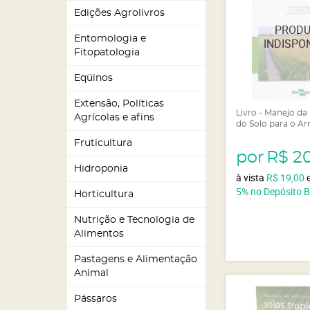
Edições Agrolivros
Entomologia e
Fitopatologia
Eqüinos
Extensão, Políticas
Livro - Manejo da 
Agrícolas e afins
do Solo para o Ar
Fruticultura
por
R$ 2
Hidroponia
à vista
R$ 19,00
5%
no Depósito 
Horticultura
Nutrição e Tecnologia de
Alimentos
Pastagens e Alimentação
Animal
Pássaros