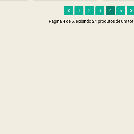
1
2
3
4
5
Página 4 de 5, exibindo 24 produtos de um tot