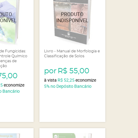
 de Fungicidas:
Livro - Manual de Morfologia e
ntrole Químico
Classificação de Solos
oenças de
ição
por
R$ 55,00
75,00
à vista
R$ 52,25
economize
25
economize
5%
no Depósito Bancário
o Bancário