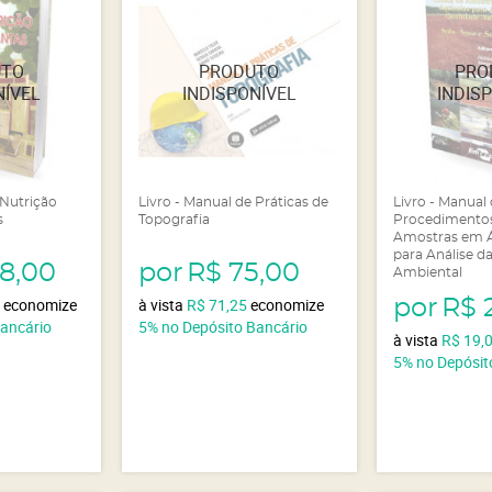
 Nutrição
Livro - Manual de Práticas de
Livro - Manual
s
Topografia
Procedimentos
Amostras em Á
para Análise d
98,00
por
R$ 75,00
Ambiental
0
economize
à vista
R$ 71,25
economize
por
R$ 
Bancário
5%
no Depósito Bancário
à vista
R$ 19,
5%
no Depósit