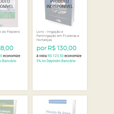
ão do Feijoeiro
Livro - Irrigação e
Fertirrigação em Fruteiras e
Hortaliças
18,00
por
R$ 130,00
10
economize
à vista
R$ 123,50
economize
o Bancário
5%
no Depósito Bancário