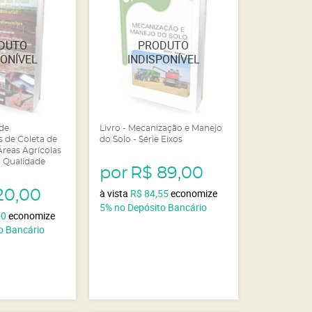
 de
Livro - Mecanização e Manejo
 de Coleta de
do Solo - Série Eixos
reas Agrícolas
a Qualidade
por
R$ 89,00
à vista
R$ 84,55
economize
20,00
5%
no Depósito Bancário
00
economize
o Bancário