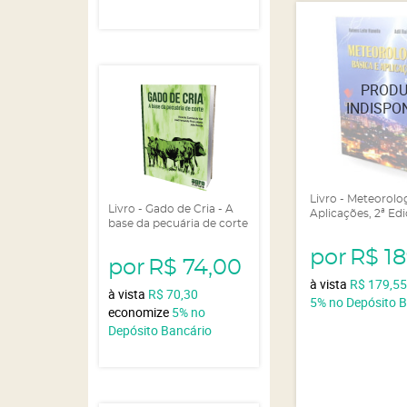
Livro - Meteorolo
Livro - Gado de Cria - A
Aplicações, 2ª Ed
base da pecuária de corte
por
R$ 1
por
R$ 74,00
à vista
R$ 179,5
à vista
R$ 70,30
5%
no Depósito 
economize
5%
no
Depósito Bancário