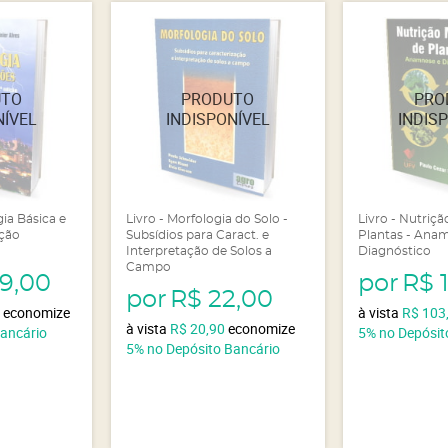
gia Básica e
Livro - Morfologia do Solo -
Livro - Nutriçã
ição
Subsídios para Caract. e
Plantas - Ana
Interpretação de Solos a
Diagnóstico
Campo
89,00
por
R$ 
por
R$ 22,00
5
economize
à vista
R$ 103
à vista
R$ 20,90
economize
Bancário
5%
no Depósit
5%
no Depósito Bancário