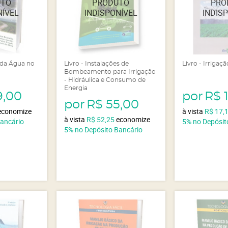
o da Água no
Livro - Instalações de
Livro - Irrigaç
Bombeamento para Irrigação
- Hidráulica e Consumo de
Energia
9,00
por
R$ 
por
R$ 55,00
economize
à vista
R$ 17,
à vista
R$ 52,25
economize
Bancário
5%
no Depósit
5%
no Depósito Bancário