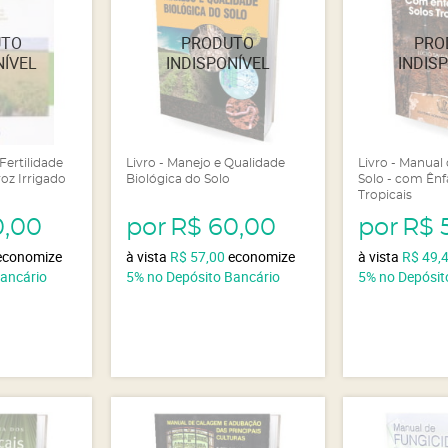
Fertilidade
Livro - Manejo e Qualidade
Livro - Manual
roz Irrigado
Biológica do Solo
Solo - com Ênf
Tropicais
0,00
por
R$ 60,00
por
R$ 
economize
à vista
R$ 57,00
economize
à vista
R$ 49,
Bancário
5%
no Depósito Bancário
5%
no Depósit