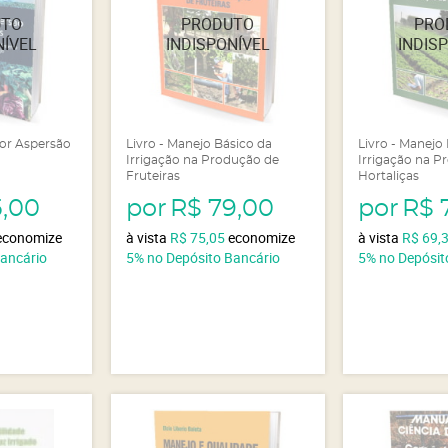
 por Aspersão
Livro - Manejo Básico da
Livro - Manejo
Irrigação na Produção de
Irrigação na P
Fruteiras
Hortaliças
5,00
por
R$ 79,00
por
R$ 
economize
à vista
R$ 75,05
economize
à vista
R$ 69,
Bancário
5%
no Depósito Bancário
5%
no Depósit