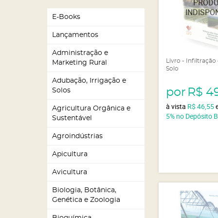
E-Books
Lançamentos
Administração e
Livro - Infiltraçã
Marketing Rural
Solo
Adubação, Irrigação e
por
R$ 4
Solos
à vista
R$ 46,55
Agricultura Orgânica e
5%
no Depósito 
Sustentável
Agroindústrias
Apicultura
Avicultura
Biologia, Botânica,
Genética e Zoologia