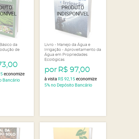
 Básico da
Livro - Manejo da Água e
rodução de
Irrigação - Aproveitamento da
Água em Propriedades
Ecológicas
73,00
por
R$ 97,00
35
economize
à vista
R$ 92,15
economize
o Bancário
5%
no Depósito Bancário