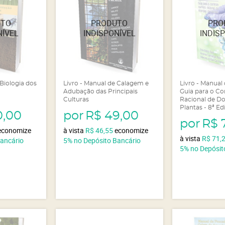
 Biologia dos
Livro - Manual de Calagem e
Livro - Manual
Adubação das Principais
Guia para o Co
Culturas
Racional de D
Plantas - 8ª Ed
0,00
por
R$ 49,00
por
R$ 
economize
à vista
R$ 46,55
economize
à vista
R$ 71,
Bancário
5%
no Depósito Bancário
5%
no Depósit