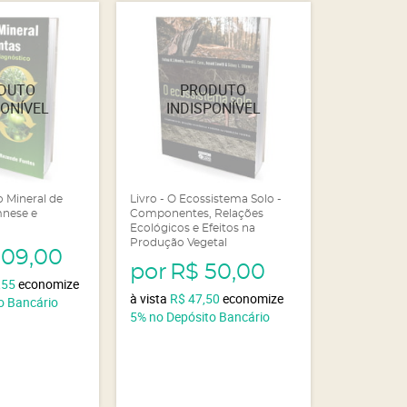
o Mineral de
Livro - O Ecossistema Solo -
mnese e
Componentes, Relações
Ecológicos e Efeitos na
Produção Vegetal
109,00
por
R$ 50,00
,55
economize
à vista
R$ 47,50
economize
o Bancário
5%
no Depósito Bancário