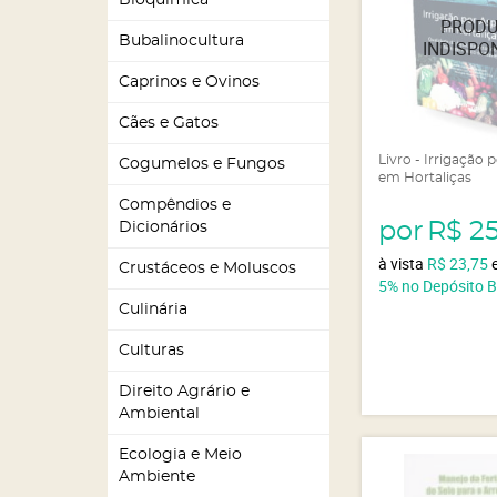
Bioquímica
Bubalinocultura
Caprinos e Ovinos
Cães e Gatos
Livro - Irrigação
Cogumelos e Fungos
em Hortaliças
Compêndios e
por
R$ 2
Dicionários
à vista
R$ 23,75
Crustáceos e Moluscos
5%
no Depósito 
Culinária
Culturas
Direito Agrário e
Ambiental
Ecologia e Meio
Ambiente