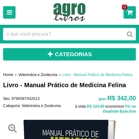
0
CATEGORIAS
Home
Veterinária e Zootecnia
Livro - Manual Prático de Medicina Felina
Livro - Manual Prático de Medicina Felina
R$ 342,00
por
Sku:
9786587442013
Categoria:
Veterinária e Zootecnia
à vista
R$ 324,90
economize
5%
no
Depósito Bancário