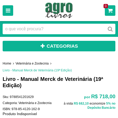
0
CATEGORIAS
Home
Veterinária e Zootecnia
Livro - Manual Merck de Veterinária (19ª Edição)
Livro - Manual Merck de Veterinária (19ª
Edição)
R$ 718,00
por
Sku:
9788541201629
Categoria:
Veterinária e Zootecnia
à vista
R$ 682,10
economize
5%
no
Depósito Bancário
ISBN:
978-85-4120-162-9
Produto Indisponível