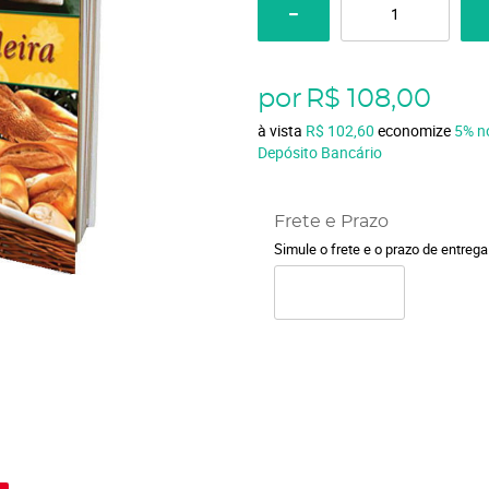
por
R$ 108,00
à vista
R$ 102,60
economize
5%
n
Depósito Bancário
Frete e Prazo
Simule o frete e o prazo de entreg
o