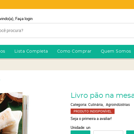
vindo(a),
Faça login
ros
Lista Completa
Como Comprar
Quem Somos
A
Livro pão na mesa 
Categoria:
Culinária
Agroindústrias
PRODUTO INDISPONÍVEL
Seja o primeira a avaliar!
Unidade: un