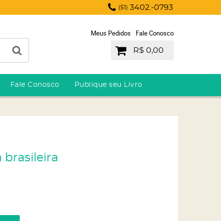
3402.-0793
(51)
Meus Pedidos
Fale Conosco
R$ 0,00
Fale Conosco
Publique seu Livro
brasileira