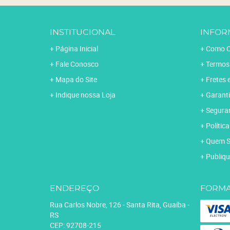
INSTITUCIONAL
INFOR
Página Inicial
Como C
Fale Conosco
Termos
Mapa do Site
Fretes 
Indique nossa Loja
Garanti
Segura
Polític
Quem 
Publiqu
ENDEREÇO
FORMA
Rua Carlos Nobre, 126
-
Santa Rita, Guaíba
-
RS
CEP: 92708-215