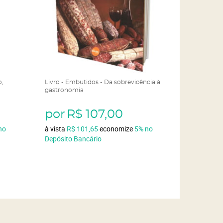
o,
Livro - Embutidos - Da sobrevicência à
gastronomia
por
R$ 107,00
no
à vista
R$ 101,65
economize
5%
no
Depósito Bancário