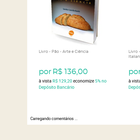
Livro - Pão - Arte e Ciência
Livro 
Italia
por
R$ 136,00
po
à vista
R$ 129,20
economize
5%
no
à vis
Depósito Bancário
Depós
Carregando comentários ...