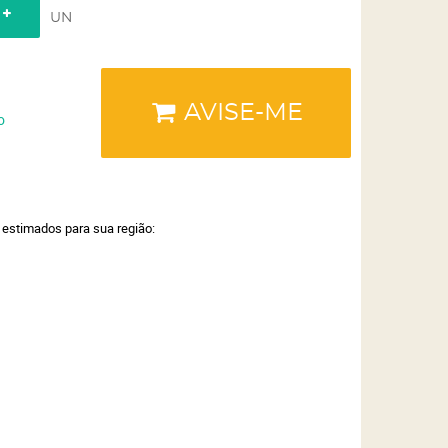
UN
AVISE-ME
o
a estimados para sua região: