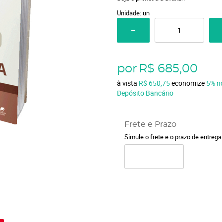
Unidade: un
por
R$ 685,00
à vista
R$ 650,75
economize
5%
n
Depósito Bancário
Frete e Prazo
Simule o frete e o prazo de entreg
o