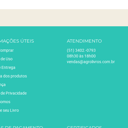
MAÇÕES ÚTEIS
ATENDIMENTO
omprar
(51)
3402.-0793
08h30 às 18h00
 de Uso
vendas@agrolivros.com.br
e Entrega
a dos produtos
nça
a de Privacidade
Somos
e seu Livro