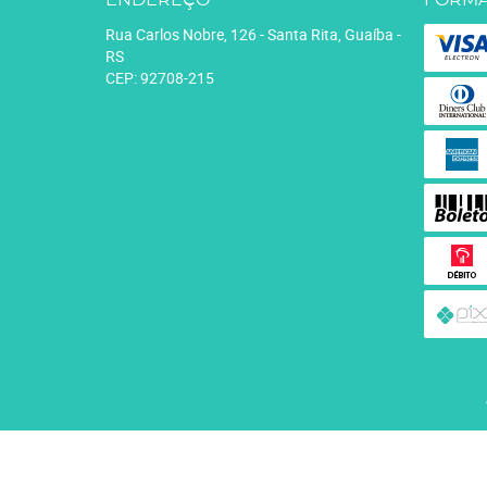
ENDEREÇO
FORMA
Rua Carlos Nobre, 126
-
Santa Rita, Guaíba
-
RS
CEP: 92708-215