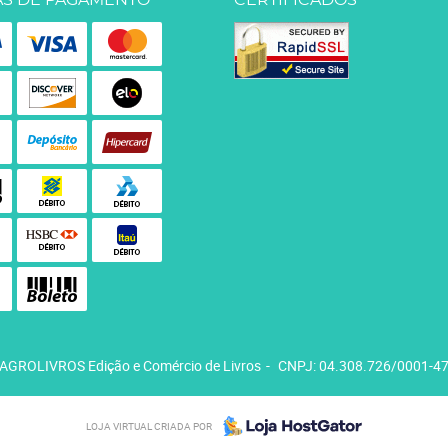
S DE PAGAMENTO
CERTIFICADOS
AGROLIVROS Edição e Comércio de Livros
CNPJ: 04.308.726/0001-4
LOJA VIRTUAL CRIADA POR