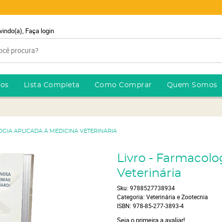
vindo(a),
Faça login
ros
Lista Completa
Como Comprar
Quem Somos
OGIA APLICADA À MEDICINA VETERINÁRIA
Livro - Farmacolo
Veterinária
Sku:
9788527738934
Categoria:
Veterinária e Zootecnia
ISBN:
978-85-277-3893-4
Seja o primeira a avaliar!