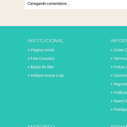
Carregando comentários ...
INSTITUCIONAL
INFOR
Página Inicial
Como C
Fale Conosco
Termos
Mapa do Site
Fretes 
Indique nossa Loja
Garanti
Segura
Polític
Quem 
Publiqu