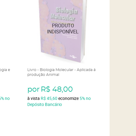
ogia e
Livro - Biologia Molecular - Aplicada á
produção Animal
por
R$ 48,00
5%
no
à vista
R$ 45,60
economize
5%
no
Depósito Bancário