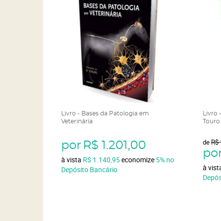
Livro - Bases da Patologia em
Livro
Veterinária
Touro 
de
R$ 
por
R$ 1.201,00
po
à vista
R$ 1.140,95
economize
5%
no
à vis
Depósito Bancário
Depós