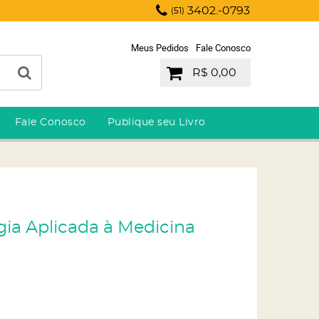
3402.-0793
(51)
Meus Pedidos
Fale Conosco
R$ 0,00
Fale Conosco
Publique seu Livro
gia Aplicada à Medicina