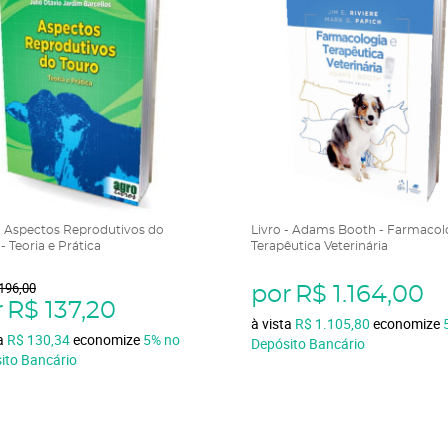
 - Aspectos Reprodutivos do
Livro - Adams Booth - Farmacol
- Teoria e Prática
Terapêutica Veterinária
196,00
por
R$ 1.164,00
r
R$ 137,20
à vista
R$ 1.105,80
economize
ta
R$ 130,34
economize
5%
no
Depósito Bancário
ito Bancário