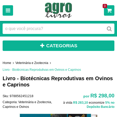
0
CATEGORIAS
Home
Veterinária e Zootecnia
Livro - Biotécnicas Reprodutivas em Ovinos e Caprinos
Livro - Biotécnicas Reprodutivas em Ovinos
e Caprinos
R$ 298,00
por
Sku:
9788562451218
Categoria:
Veterinária e Zootecnia
,
à vista
R$ 283,10
economize
5%
no
Caprinos e Ovinos
Depósito Bancário