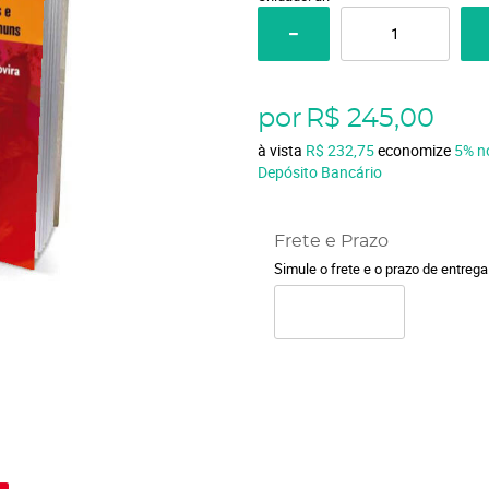
por
R$ 245,00
à vista
R$ 232,75
economize
5%
n
Depósito Bancário
Frete e Prazo
Simule o frete e o prazo de entreg
o