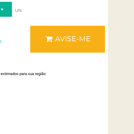
UN
AVISE-ME
o
a estimados para sua região: