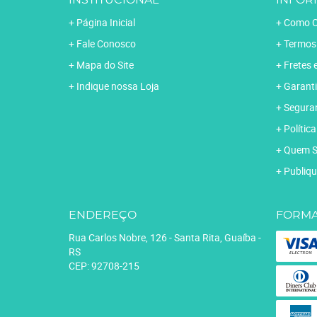
INSTITUCIONAL
INFOR
Página Inicial
Como C
Fale Conosco
Termos
Mapa do Site
Fretes 
Indique nossa Loja
Garanti
Segura
Polític
Quem 
Publiqu
ENDEREÇO
FORMA
Rua Carlos Nobre, 126
-
Santa Rita, Guaíba
-
RS
CEP: 92708-215