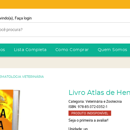
vindo(a),
Faça login
ros
Lista Completa
Como Comprar
Quem Somos
HEMATOLOGIA VETERINÁRIA
Livro Atlas de He
Categoria:
Veterinária e Zootecnia
ISBN:
978-85-372-0352-1
PRODUTO INDISPONÍVEL
Seja o primeira a avaliar!
Unidade: un