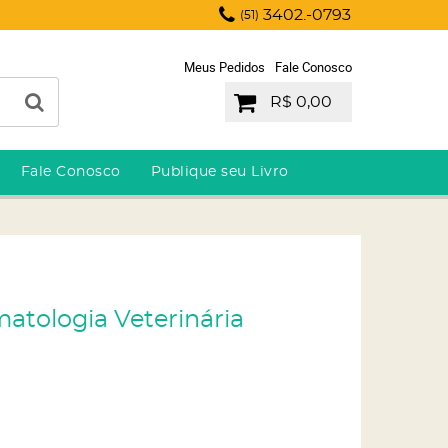
3402.-0793
(51)
Meus Pedidos
Fale Conosco
R$ 0,00
Fale Conosco
Publique seu Livro
matologia Veterinária