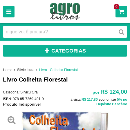
0
CATEGORIAS
Home
Silvicultura
Livro - Colheita Florestal
Livro Colheita Florestal
R$ 124,00
por
Categoria:
Silvicultura
ISBN:
978-85-7269-491-9
à vista
R$ 117,80
economize
5%
no
Produto Indisponível
Depósito Bancário