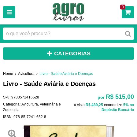
0
CATEGORIAS
Home
Avicultura
Livro - Saúde Aviária e Doenças
Livro - Saúde Aviária e Doenças
R$ 515,00
por
Sku:
9788572416528
Categoria:
Avicultura
,
Veterinária e
à vista
R$ 489,25
economize
5%
no
Zootecnia
Depósito Bancário
ISBN:
978-85-7241-652-8