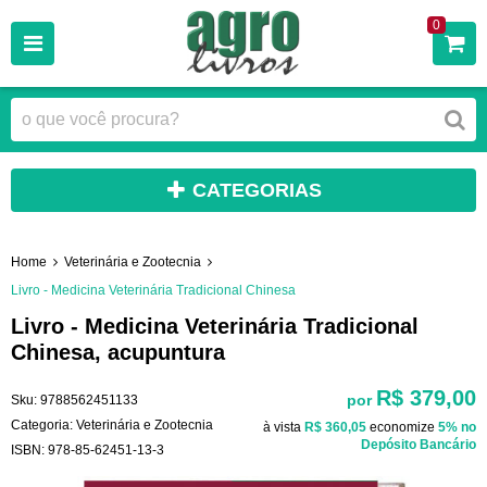
0
CATEGORIAS
Home
Veterinária e Zootecnia
Livro - Medicina Veterinária Tradicional Chinesa
Livro - Medicina Veterinária Tradicional
Chinesa, acupuntura
R$ 379,00
por
Sku:
9788562451133
Categoria:
Veterinária e Zootecnia
à vista
R$ 360,05
economize
5%
no
Depósito Bancário
ISBN:
978-85-62451-13-3