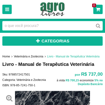
0
CATEGORIAS
Home
Veterinária e Zootecnia
Livro - Manual de Terapêutica Veterinária
Livro - Manual de Terapêutica Veterinária
R$ 737,00
por
Sku:
9788572417501
Categoria:
Veterinária e Zootecnia
à vista
R$ 700,15
economize
5%
no
Depósito Bancário
ISBN:
978-85-7241-750-1