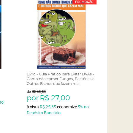
PROMOÇÃO
Livro - Guia Prático para Evitar DVAs -
Como não comer Fungos, Bactérias e
Outros Bichos que fazem mal
de
R$ 60,00
por
R$ 27,00
no
à vista
R$ 25,65
economize
5%
no
Depósito Bancário