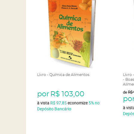
Livro - Química de Alimentos
Livro
- Boas
Alime
de
R$ 
por
R$ 103,00
po
à vista
R$ 97,85
economize
5%
no
à vis
Depósito Bancário
Depós