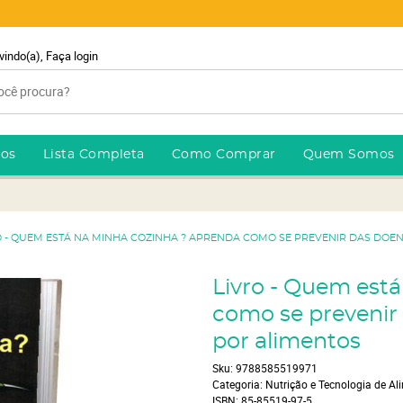
vindo(a),
Faça login
ros
Lista Completa
Como Comprar
Quem Somos
O - QUEM ESTÁ NA MINHA COZINHA ? APRENDA COMO SE PREVENIR DAS DOEN
Livro - Quem est
como se prevenir
por alimentos
Sku:
9788585519971
Categoria:
Nutrição e Tecnologia de Al
ISBN:
85-85519-97-5