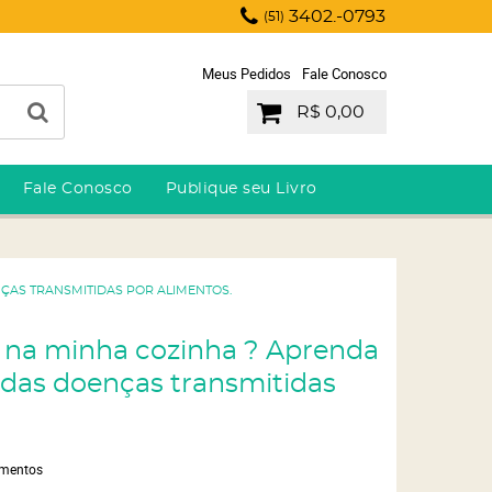
3402.-0793
(51)
Meus Pedidos
Fale Conosco
R$ 0,00
Fale Conosco
Publique seu Livro
ÇAS TRANSMITIDAS POR ALIMENTOS.
á na minha cozinha ? Aprenda
 das doenças transmitidas
imentos