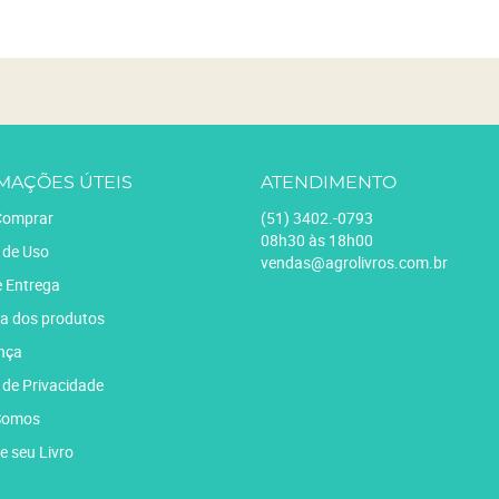
MAÇÕES ÚTEIS
ATENDIMENTO
omprar
(51)
3402.-0793
08h30 às 18h00
 de Uso
vendas@agrolivros.com.br
e Entrega
a dos produtos
nça
a de Privacidade
Somos
e seu Livro