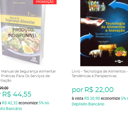
PROMOÇÃO
 - Manual de Segurança Alimentar
Livro - Tecnologia de Alimentos -
 Práticas Para Os Serviços de
Tendências e Perspectivas
ntação
99,00
por
R$ 22,00
r
R$ 44,55
à vista
R$ 20,90
economize
5%
ta
R$ 42,32
economize
5%
no
Depósito Bancário
ito Bancário