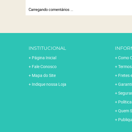
Carregando comentários ...
INSTITUCIONAL
INFOR
Página Inicial
Como C
Fale Conosco
Termos
Mapa do Site
Fretes 
Indique nossa Loja
Garanti
Segura
Polític
Quem 
Publiqu