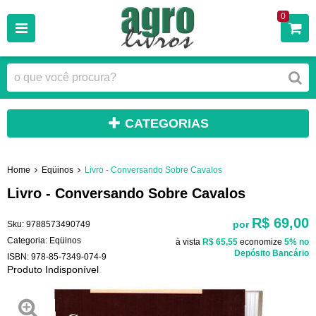
0
CATEGORIAS
Home
Eqüinos
Livro - Conversando Sobre Cavalos
Livro - Conversando Sobre Cavalos
R$ 69,00
por
Sku:
9788573490749
Categoria:
Eqüinos
à vista
R$ 65,55
economize
5%
no
Depósito Bancário
ISBN:
978-85-7349-074-9
Produto Indisponível