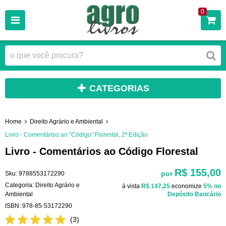
0
CATEGORIAS
Home
Direito Agrário e Ambiental
Livro - Comentários ao "Código" Florestal, 2ª Edição
Livro - Comentários ao Código Florestal
R$ 155,00
por
Sku:
9788553172290
Categoria:
Direito Agrário e
à vista
R$ 147,25
economize
5%
no
Ambiental
Depósito Bancário
ISBN:
978-85-53172290
(3)