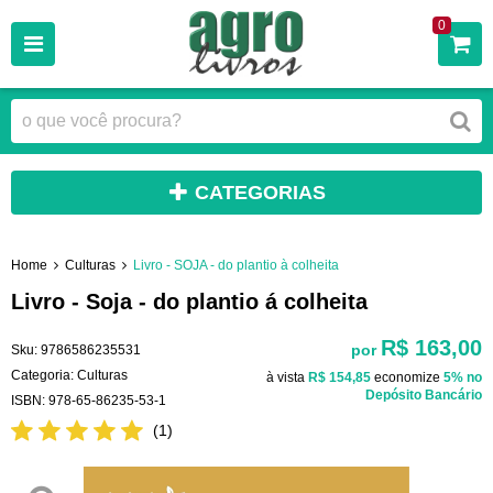
0
CATEGORIAS
Home
Culturas
Livro - SOJA - do plantio à colheita
Livro - Soja - do plantio á colheita
R$ 163,00
por
Sku:
9786586235531
Categoria:
Culturas
à vista
R$ 154,85
economize
5%
no
Depósito Bancário
ISBN:
978-65-86235-53-1
(1)