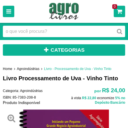
0
CATEGORIAS
Home
Agroindústrias
Livro - Processamento de Uva - Vinho Tinto
Livro Processamento de Uva - Vinho Tinto
R$ 24,00
por
Categoria:
Agroindústrias
ISBN:
85-7383-208-8
à vista
R$ 22,80
economize
5%
no
Produto Indisponível
Depósito Bancário