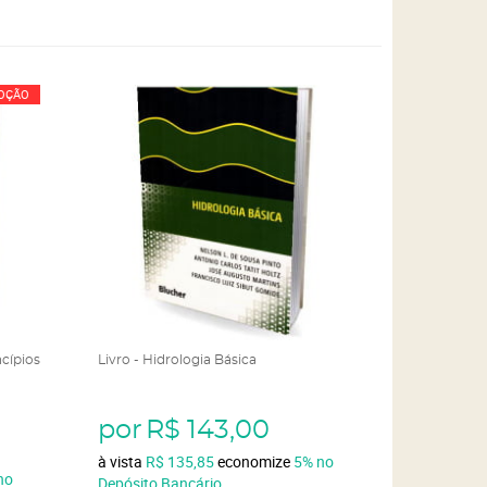
OÇÃO
ncípios
Livro - Hidrologia Básica
por
R$ 143,00
à vista
R$ 135,85
economize
5%
no
no
Depósito Bancário