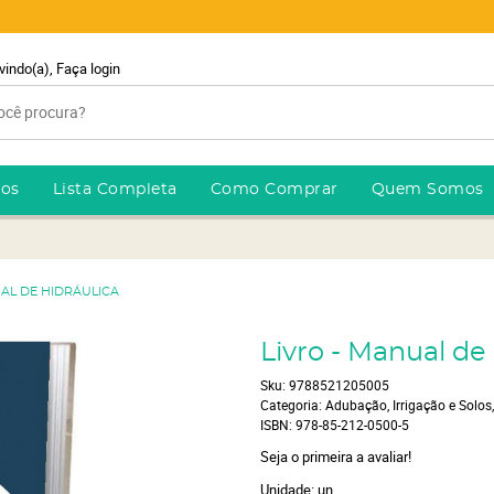
vindo(a),
Faça login
ros
Lista Completa
Como Comprar
Quem Somos
UAL DE HIDRÁULICA
Livro - Manual de
Sku:
9788521205005
Categoria:
Adubação, Irrigação e Solos
ISBN:
978-85-212-0500-5
Seja o primeira a avaliar!
Unidade: un