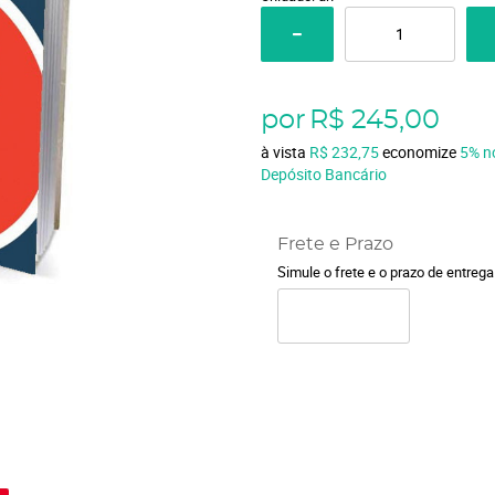
por
R$ 245,00
à vista
R$ 232,75
economize
5%
n
Depósito Bancário
Frete e Prazo
Simule o frete e o prazo de entreg
o