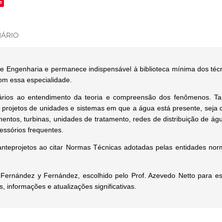
e
ÁRIO
s de Engenharia e permanece indispensável à biblioteca mínima dos t
com essa especialidade.
sários ao entendimento da teoria e compreensão dos fenômenos. Ta
projetos de unidades e sistemas em que a água está presente, seja 
entos, turbinas, unidades de tratamento, redes de distribuição de águ
cessórios frequentes.
teprojetos ao citar Normas Técnicas adotadas pelas entidades norm
 Fernández y Fernández, escolhido pelo Prof. Azevedo Netto para e
 informações e atualizações significativas.