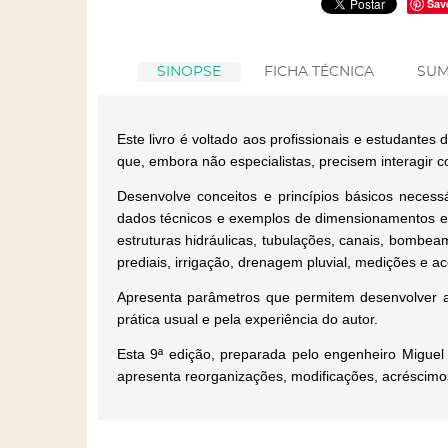
Sav
SINOPSE
FICHA TÉCNICA
SUM
Este livro é voltado aos profissionais e estudante
que, embora não especialistas, precisem interagir 
Desenvolve conceitos e princípios básicos neces
dados técnicos e exemplos de dimensionamentos e 
estruturas hidráulicas, tubulações, canais, bombeam
prediais, irrigação, drenagem pluvial, medições e a
Apresenta parâmetros que permitem desenvolver an
prática usual e pela experiência do autor.
Esta 9ª edição, preparada pelo engenheiro Miguel
apresenta reorganizações, modificações, acréscimos,