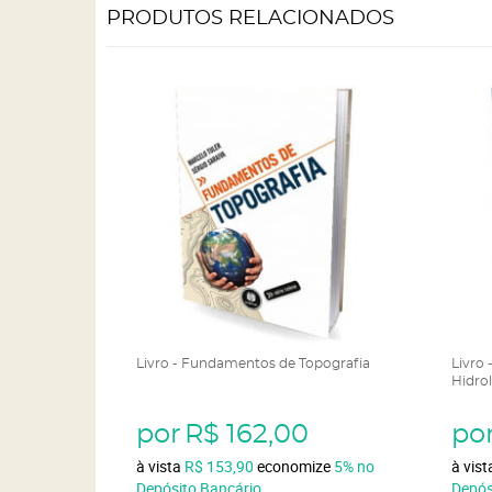
PRODUTOS RELACIONADOS
Livro - Fundamentos de Topografia
Livro 
Hidrol
por
R$ 162,00
po
à vista
R$ 153,90
economize
5%
no
à vis
Depósito Bancário
Depós