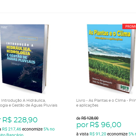
PROM
- Introdução A Hidráulica,
Livro - As Plantas e o Clima - Pri
ogia e Gestão de Águas Pluviais
e aplicações
de
R$ 128,00
r
R$ 228,90
por
R$ 96,00
ta
R$ 217,46
economize
5%
no
à vista
R$ 91,20
economize
5%
ito Bancário