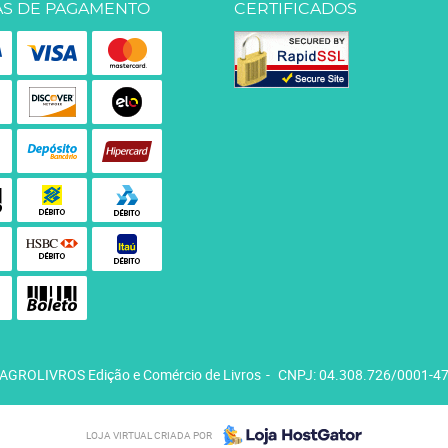
S DE PAGAMENTO
CERTIFICADOS
AGROLIVROS Edição e Comércio de Livros
CNPJ: 04.308.726/0001-4
LOJA VIRTUAL CRIADA POR