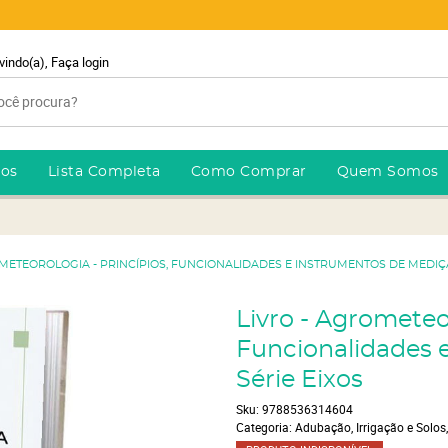
vindo(a),
Faça login
ros
Lista Completa
Como Comprar
Quem Somos
METEOROLOGIA - PRINCÍPIOS, FUNCIONALIDADES E INSTRUMENTOS DE MEDIÇÃ
Livro - Agrometeor
Funcionalidades 
Série Eixos
Sku:
9788536314604
Categoria:
Adubação, Irrigação e Solos