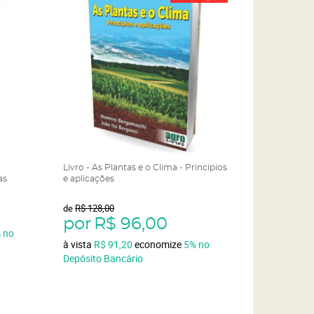
Livro - As Plantas e o Clima - Princípios
as
e aplicações
de
R$ 128,00
por
R$ 96,00
%
no
à vista
R$ 91,20
economize
5%
no
Depósito Bancário