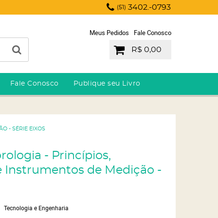
3402.-0793
(51)
Meus Pedidos
Fale Conosco
R$ 0,00
Fale Conosco
Publique seu Livro
O - SÉRIE EIXOS
ologia - Princípios,
e Instrumentos de Medição -
Tecnologia e Engenharia