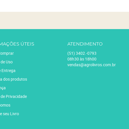
MAÇÕES ÚTEIS
ATENDIMENTO
omprar
(51)
3402.-0793
08h30 às 18h00
 de Uso
vendas@agrolivros.com.br
e Entrega
a dos produtos
nça
a de Privacidade
Somos
e seu Livro