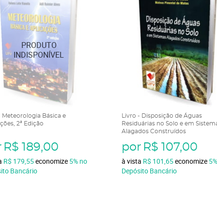
- Meteorologia Básica e
Livro - Disposição de Águas
ções, 2ª Edição
Residuárias no Solo e em Sistem
Alagados Construídos
r
R$ 189,00
por
R$ 107,00
ta
R$ 179,55
economize
5%
no
à vista
R$ 101,65
economize
5
ito Bancário
Depósito Bancário