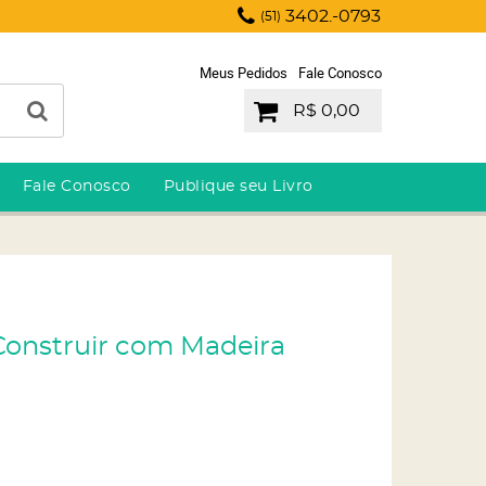
3402.-0793
(51)
Meus Pedidos
Fale Conosco
R$ 0,00
Fale Conosco
Publique seu Livro
e Construir com Madeira