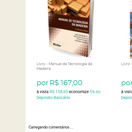
Livro - Manual de Tecnologia da
Livro 
Madeira
por
R$ 167,00
po
à vista
R$ 158,65
economize
5%
no
à vis
Depósito Bancário
Depós
Carregando comentários ...