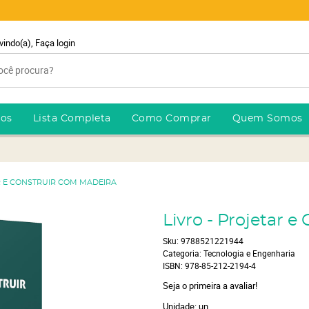
vindo(a),
Faça login
ros
Lista Completa
Como Comprar
Quem Somos
R E CONSTRUIR COM MADEIRA
Livro - Projetar 
Sku:
9788521221944
Categoria:
Tecnologia e Engenharia
ISBN:
978-85-212-2194-4
Seja o primeira a avaliar!
Unidade: un