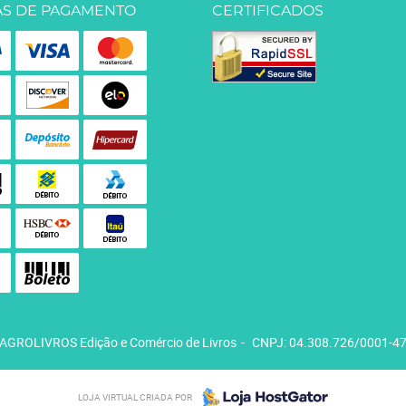
S DE PAGAMENTO
CERTIFICADOS
AGROLIVROS Edição e Comércio de Livros
CNPJ: 04.308.726/0001-4
LOJA VIRTUAL CRIADA POR