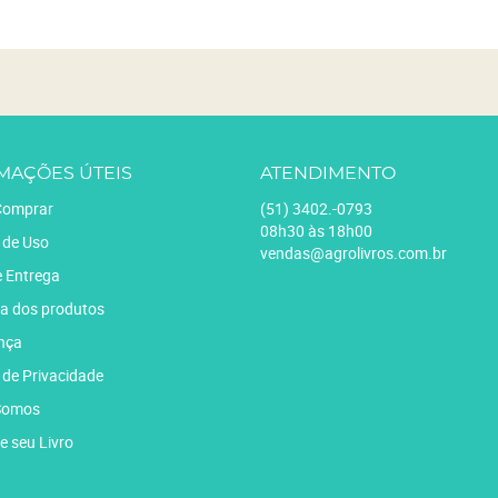
MAÇÕES ÚTEIS
ATENDIMENTO
omprar
(51)
3402.-0793
08h30 às 18h00
 de Uso
vendas@agrolivros.com.br
e Entrega
a dos produtos
nça
a de Privacidade
Somos
e seu Livro