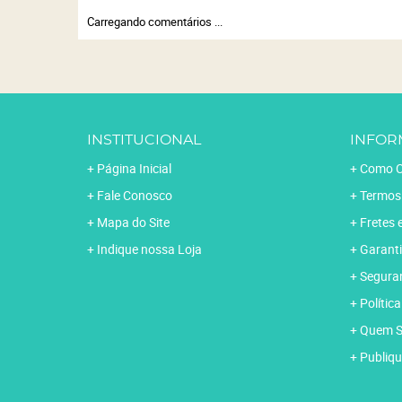
Carregando comentários ...
INSTITUCIONAL
INFOR
Página Inicial
Como C
Fale Conosco
Termos
Mapa do Site
Fretes 
Indique nossa Loja
Garanti
Segura
Polític
Quem 
Publiqu