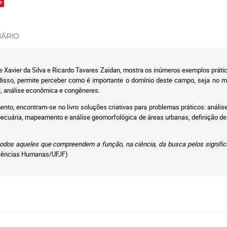
e
ÁRIO
ge Xavier da Silva e Ricardo Tavares Zaidan, mostra os inúmeros exemplos prá
isso, permite perceber como é importante o domínio deste campo, seja no man
al, análise econômica e congêneres.
o, encontram-se no livro soluções criativas para problemas práticos: anális
pecuária, mapeamento e análise geomorfológica de áreas urbanas, definição de 
 todos aqueles que compreendem a função, na ciência, da busca pelos signifi
e Ciências Humanas/UFJF)