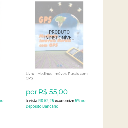
Livro - Medindo Imóveis Rurais com
GPS
por
R$ 55,00
no
à vista
R$ 52,25
economize
5%
no
Depósito Bancário