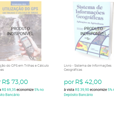
ação do GPS em Trilhas e Cálculo
Livro - Sistema de Informações
eas
Geográficas
r
R$ 73,00
por
R$ 42,00
ta
R$ 69,35
economize
5%
no
à vista
R$ 39,90
economize
5%
ito Bancário
Depósito Bancário