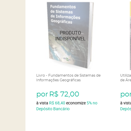
Livro - Fundamentos de Sistemas de
Utiliz
Informações Geográficas
de Ár
por
R$ 72,00
po
à vista
R$ 68,40
economize
5%
no
à vis
Depósito Bancário
Depós