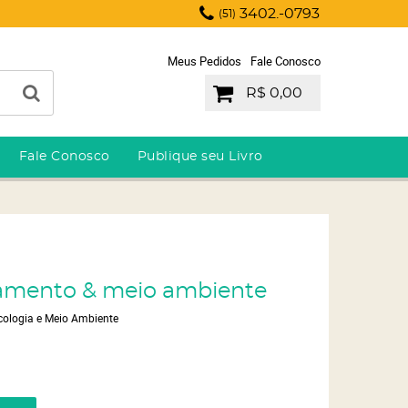
3402.-0793
(51)
Meus Pedidos
Fale Conosco
R$ 0,00
Fale Conosco
Publique seu Livro
samento & meio ambiente
cologia e Meio Ambiente