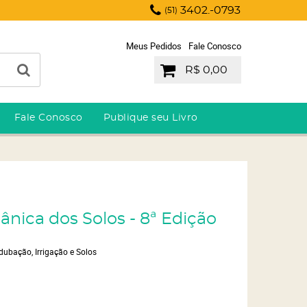
3402.-0793
(51)
Meus Pedidos
Fale Conosco
R$ 0,00
Fale Conosco
Publique seu Livro
ânica dos Solos - 8ª Edição
dubação, Irrigação e Solos