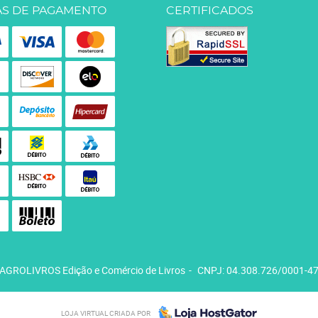
S DE PAGAMENTO
CERTIFICADOS
AGROLIVROS Edição e Comércio de Livros
CNPJ: 04.308.726/0001-4
LOJA VIRTUAL CRIADA POR