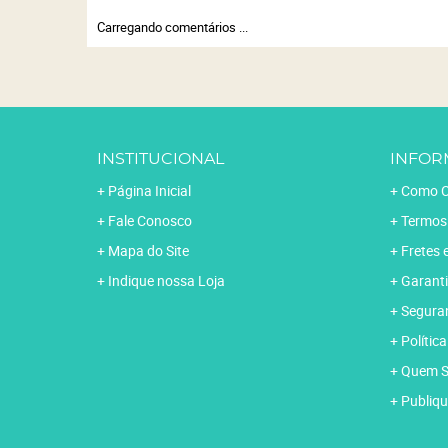
Carregando comentários ...
INSTITUCIONAL
INFOR
Página Inicial
Como C
Fale Conosco
Termos
Mapa do Site
Fretes 
Indique nossa Loja
Garanti
Segura
Polític
Quem 
Publiqu