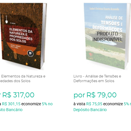
 - Elementos da Natureza e
Livro - Análise de Tensões e
iedades dos Solos
Deformações em Solos
r
R$ 317,00
por
R$ 79,00
ta
R$ 301,15
economize
5%
no
à vista
R$ 75,05
economize
5%
ito Bancário
Depósito Bancário