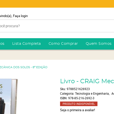
vindo(a),
Faça login
ros
Lista Completa
Como Comprar
Quem Somos
MECÂNICA DOS SOLOS - 8ª EDIÇÃO
Livro - CRAIG Mec
Sku:
9788521626923
Categoria:
Tecnologia e Engenharia
A
ISBN:
978-85-216-2692-3
PRODUTO INDISPONÍVEL
Seja o primeira a avaliar!