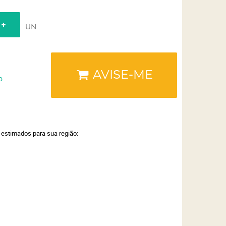
UN
AVISE-ME
o
a estimados para sua região: