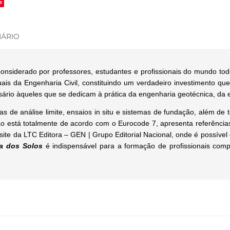
e
ÁRIO
considerado por professores, estudantes e profissionais do mundo tod
uais da Engenharia Civil, constituindo um verdadeiro investimento que 
ssário àqueles que se dedicam à prática da engenharia geotécnica, da 
cas de análise limite, ensaios in situ e sistemas de fundação, além de
ão está totalmente de acordo com o Eurocode 7, apresenta referências
te da LTC Editora – GEN | Grupo Editorial Nacional, onde é possível 
a dos Solos
é indispensável para a formação de profissionais compl