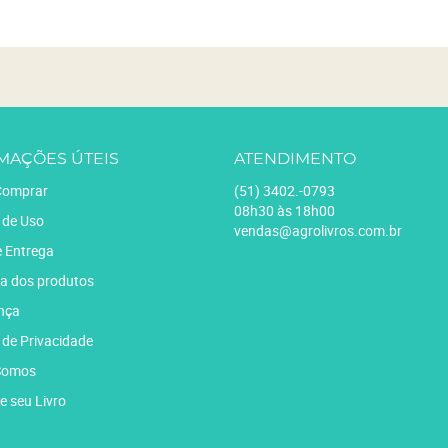
MAÇÕES ÚTEIS
ATENDIMENTO
omprar
(51)
3402.-0793
08h30 às 18h00
 de Uso
vendas@agrolivros.com.br
e Entrega
a dos produtos
nça
a de Privacidade
Somos
e seu Livro