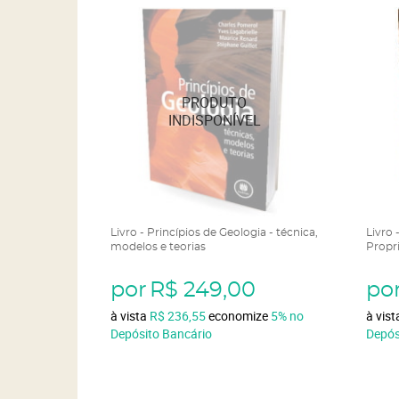
Livro - Princípios de Geologia - técnica,
Livro
modelos e teorias
Propr
por
R$ 249,00
po
à vista
R$ 236,55
economize
5%
no
à vis
Depósito Bancário
Depós