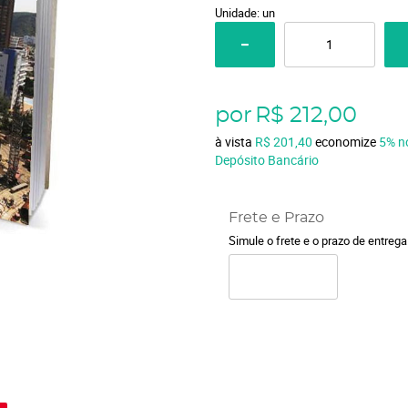
Unidade: un
por
R$ 212,00
à vista
R$ 201,40
economize
5%
n
Depósito Bancário
Frete e Prazo
Simule o frete e o prazo de entreg
o